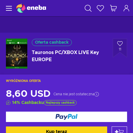
Oferta cashback
11
Tauronos PC/XBOX LIVE Key
EUROPE
WYRÓŻNIONA OFERTA
8,60 USD
Cena nie jest ostateczna
14
%
Cashbacku
Najlepszy cashback
Kup teraz