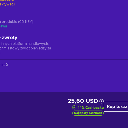
aktywacji
ja produktu (CD-KEY)
tawa
 zwroty
 innych platform handlowych,
chmiastowy zwrot pieniędzy za
.
ies X
25,60 USD
Kup teraz
14
%
Cashbacku
Najlepszy cashback