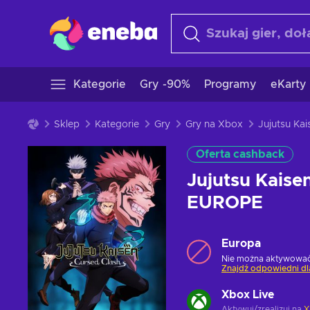
Kategorie
Gry -90%
Programy
eKarty
Sklep
Kategorie
Gry
Gry na Xbox
Oferta cashback
Jujutsu Kaise
EUROPE
Europa
Nie można aktywować 
Znajdź odpowiedni dl
Xbox Live
Aktywuj/zrealizuj na
X