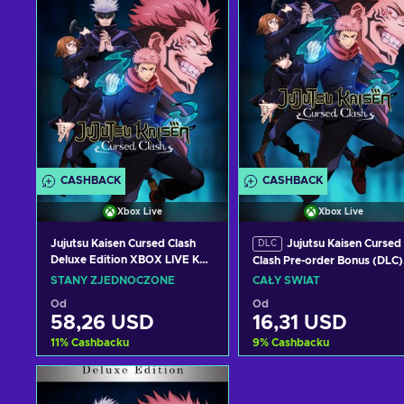
CASHBACK
CASHBACK
Xbox Live
Xbox Live
Jujutsu Kaisen Cursed Clash
Jujutsu Kaisen Cursed
DLC
Deluxe Edition XBOX LIVE Key
Clash Pre-order Bonus (DLC)
UNITED STATES
(Xbox One) XBOX LIVE Key
STANY ZJEDNOCZONE
CAŁY ŚWIAT
GLOBAL
Od
Od
58,26 USD
16,31 USD
11
%
Cashbacku
9
%
Cashbacku
Dodaj do koszyka
Dodaj do koszyka