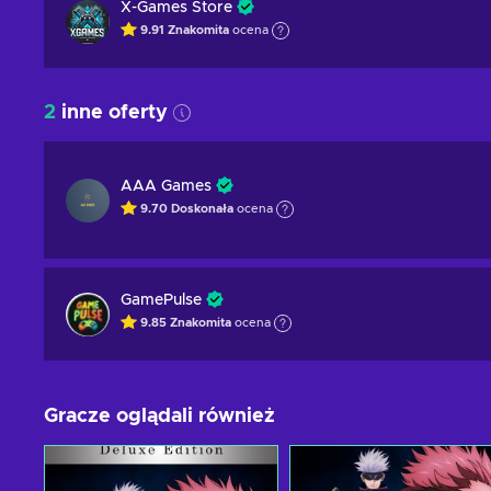
X-Games Store
9.91
Znakomita
ocena
2
inne oferty
AAA Games
9.70
Doskonała
ocena
GamePulse
9.85
Znakomita
ocena
Gracze oglądali również