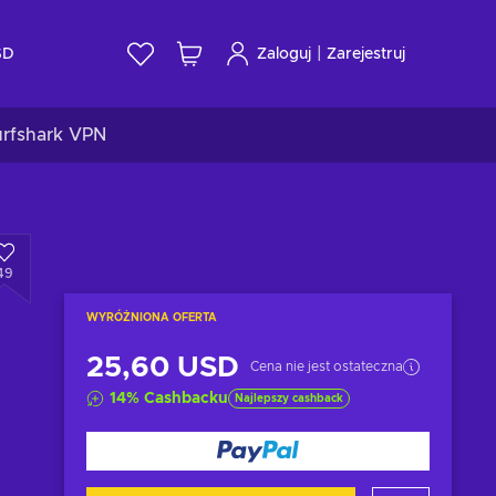
|
SD
Zaloguj
Zarejestruj
urfshark VPN
49
WYRÓŻNIONA OFERTA
25,60 USD
Cena nie jest ostateczna
14
%
Cashbacku
Najlepszy cashback