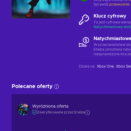
Sprawdź
przewodnik 
Klucz cyfrowy
To jest cyfrowa wers
Natychmiastowa dos
Natychmiastowe
W przeciwieństwie do
Eneba umożliwia naty
niesprawdzone klucze
Działa na
:
Xbox One
Xbox Ser
Polecane oferty
Wyróżniona oferta
Zweryfikowane przez Eneba