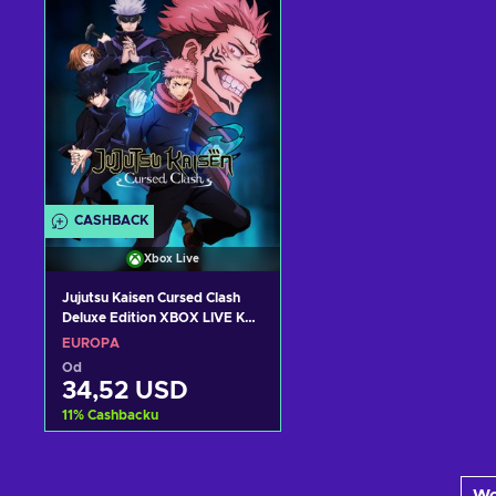
Zobacz oferty
Zobacz oferty
CASHBACK
Xbox Live
Jujutsu Kaisen Cursed Clash
Deluxe Edition XBOX LIVE Key
EUROPE
EUROPA
Od
34,52 USD
11
%
Cashbacku
Dodaj do koszyka
Wc