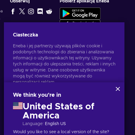
Obserwuj
Pobierz aplikację Eneba
ba
s
WYBÓR
TWÓRCÓW
Ciasteczka
Eneba i jej partnerzy używają plików cookie i
podobnych technologii do zbierania i analizowania
informacji o użytkownikach tej witryny. Używamy
tych informacji do ulepszania treści, reklam i innych
usług w witrynie. Dane osobowe użytkownika
mogą być również wykorzystywane do
personalizacji reklam.
Klikając "Akceptuję wszystko", użytkownik wyraża
zgodę na korzystanie z tych technologii przez
We think you're in
firmę Eneba i jej partnerów. Zgodę można
United States of
dostosować, klikając przycisk "Dostosuj".
Więcej informacji na temat sposobu
America
Polski
USD
wykorzystywania danych przez Google można
Language
:
English US
znaleźć na stronie
Bezpieczeństwo i prywatność
Google Business
.
Would you like to see a local version of the site?