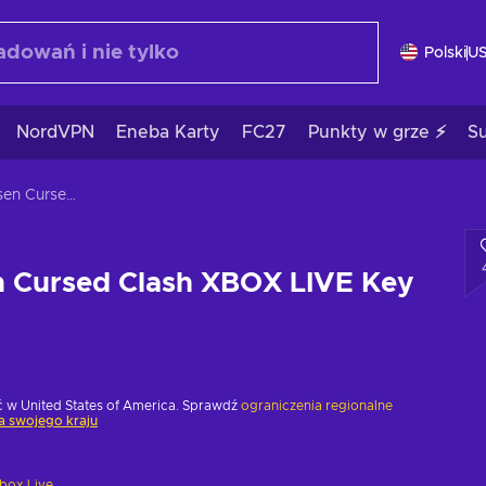
Polski
U
NordVPN
Eneba Karty
FC27
Punkty w grze ⚡
S
Jujutsu Kaisen Cursed Clash XBOX LIVE Key EUROPE
n Cursed Clash XBOX LIVE Key
w United States of America. Sprawdź
ograniczenia regionalne
a swojego kraju
box Live