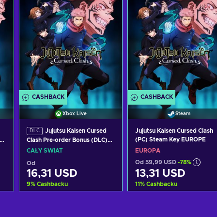
CASHBACK
CASHBACK
Xbox Live
Steam
Jujutsu Kaisen Cursed
Jujutsu Kaisen Cursed Clash
DLC
(PC) Steam Key EUROPE
Clash Pre-order Bonus (DLC)
(Xbox Series X|S) XBOX LIVE
CAŁY ŚWIAT
EUROPA
Key GLOBAL
Od
59,99 USD
-78%
Od
16,31 USD
13,31 USD
9
%
Cashbacku
11
%
Cashbacku
Dodaj do koszyka
Dodaj do koszyka