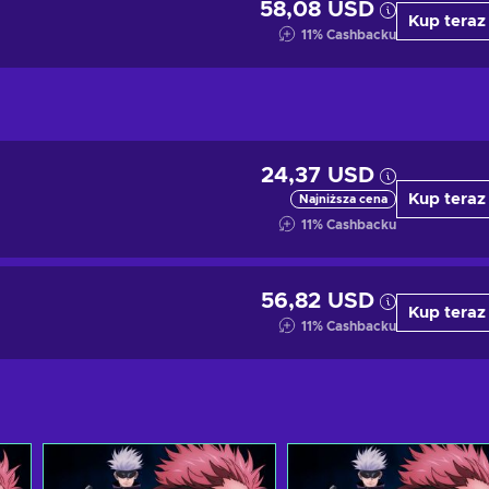
58,08 USD
Kup teraz
11
%
Cashbacku
24,37 USD
Kup teraz
Najniższa cena
11
%
Cashbacku
56,82 USD
Kup teraz
11
%
Cashbacku