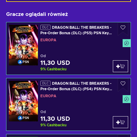
Gracze oglądali również
DRAGON BALL: THE BREAKERS -
DLC
Pre-Order Bonus (DLC) (PS5) PSN Key
EUROPE
EUROPA
Od
11,30 USD
PSN
9
%
Cashbacku
DRAGON BALL: THE BREAKERS -
DLC
Pre-Order Bonus (DLC) (PS4) PSN Key
EUROPE
EUROPA
Od
11,30 USD
PSN
9
%
Cashbacku