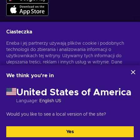
Ciasteczka
Otrzymuj spersonalizowane oferty z grami
Eneba i jej partnerzy używają plików cookie i podobnych
technologii do zbierania i analizowania informacji o
Subskrybuj
użytkownikach tej witryny. Używamy tych informacji do
ulepszania treści, reklam i innych usług w witrynie. Dane
Możesz anulować subskrypcję w dowolnej chwili. Sprawdź
Politykę
Prywatności
, aby zyskać więcej informacji.
osobowe użytkownika mogą być również wykorzystywane
do personalizacji reklam.
We think you're in
Klikając "Akceptuję wszystko", użytkownik wyraża zgodę na
Polski
USD
korzystanie z tych technologii przez firmę Eneba i jej
United States of America
partnerów. Zgodę można dostosować, klikając przycisk
"Dostosuj".
Language
:
English US
Więcej informacji na temat sposobu wykorzystywania
danych przez Google można znaleźć na stronie
Copyright © 2026 Eneba. Wszelkie prawa zastrzeżone.
JSC “Helis
Would you like to see a local version of the site?
Bezpieczeństwo i prywatność Google Business
.
play”, ul. Gyneju 4-333, Wilno, Republika Litewska
Regulamin
,
Informacje o polityce prywatności.
,
Preferencje ciasteczek
.
Yes
Akceptuję wszystkie
Dostosuj