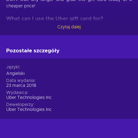
cheaper price!
What can I use the Uber gift card for?
Czytaj dalej
Take a look at these features of Uber that will make your life
better:
Everything connected.
Uber connects consumers,
Pozostałe szczegóły
restaurants, grocers, and other merchants, so you will
always be able to reach every important destination. Keep
Języki
in mind, that Uber is available in 10,000+ cities and 600+
Angielski
airports;
Data wydania
Uber Eats.
Uber also offers food delivery which is
23 marca 2018
quick and reliable;
Wydawca
Improving transportation.
Uber is interested in
Uber Technologies Inc
improving means of transportation to help those in need;
Deweloperzy
Uber Technologies Inc
Various drive options.
Get access to a big variety of
rides. You can be sure that there will most definitely be a
ride for you. Uber offers the UberX option, which is meant
to be enjoyed by yourself, Uber Pool shared drive option
for rides with a company, or the Uber Comfort option,