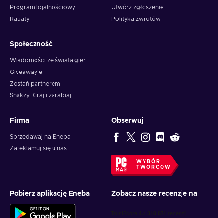
Program lojalnościowy
Utwórz zgłoszenie
Get the latest version of the Uber app;
Rabaty
Polityka zwrotów
Press the menu icon and select “Wallet”;
Tap “Add Payment Method” or “Redeem Gift Card”;
Społeczność
Select Gift Card;
Enter your PIN/gift code (without spaces);
Wiadomości ze świata gier
Giveaway'e
Press “Add”;
Zostań partnerem
Once a gift card is added to an Uber account, it can’t be
Snakzy: Graj i zarabiaj
transferred.
Firma
Obserwuj
Sprzedawaj na Eneba
Zareklamuj się u nas
WYBÓR
TWÓRCÓW
Pobierz aplikację Eneba
Zobacz nasze recenzje na