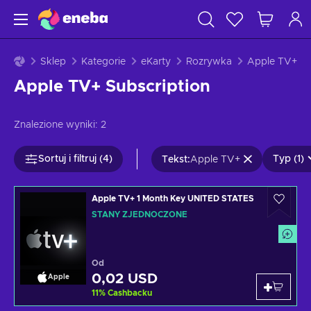
Sklep
Kategorie
eKarty
Rozrywka
Apple TV+
Apple TV+ Subscription
Znalezione wyniki:
2
Sortuj i filtruj (4)
Typ (1)
Tekst
:
Apple TV+
Apple TV+ 1 Month Key UNITED STATES
STANY ZJEDNOCZONE
Od
0,02 USD
Apple
11
%
Cashbacku