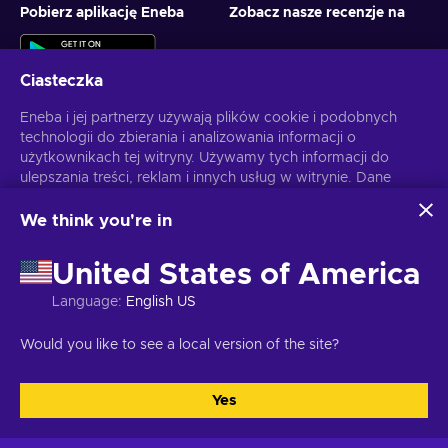
Pobierz aplikację Eneba
Zobacz nasze recenzje na
Ciasteczka
Eneba i jej partnerzy używają plików cookie i podobnych
technologii do zbierania i analizowania informacji o
użytkownikach tej witryny. Używamy tych informacji do
ulepszania treści, reklam i innych usług w witrynie. Dane
Otrzymuj spersonalizowane oferty z grami
osobowe użytkownika mogą być również wykorzystywane
do personalizacji reklam.
We think you're in
Subskrybuj
Klikając "Akceptuję wszystko", użytkownik wyraża zgodę na
korzystanie z tych technologii przez firmę Eneba i jej
Możesz anulować subskrypcję w dowolnej chwili. Sprawdź
Politykę
United States of America
partnerów. Zgodę można dostosować, klikając przycisk
Prywatności
, aby zyskać więcej informacji.
"Dostosuj".
Language
:
English US
Więcej informacji na temat sposobu wykorzystywania
danych przez Google można znaleźć na stronie
Polski
USD
Would you like to see a local version of the site?
Bezpieczeństwo i prywatność Google Business
.
Yes
Akceptuję wszystkie
Dostosuj
Copyright © 2026 Eneba. Wszelkie prawa zastrzeżone.
JSC “Helis
play”, ul. Gyneju 4-333, Wilno, Republika Litewska
Regulamin
,