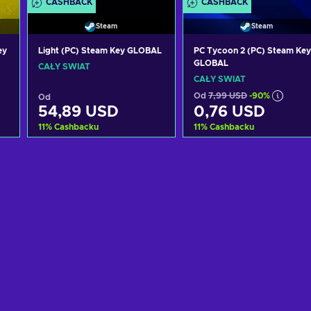
CASHBACK
CASHBACK
Steam
Steam
ey
Light (PC) Steam Key GLOBAL
PC Tycoon 2 (PC) Steam Key
GLOBAL
CAŁY ŚWIAT
CAŁY ŚWIAT
Od
7,99 USD
-90%
Od
54,89 USD
0,76 USD
11
%
Cashbacku
11
%
Cashbacku
Dodaj do koszyka
Dodaj do koszyka
Zobacz oferty
Zobacz oferty