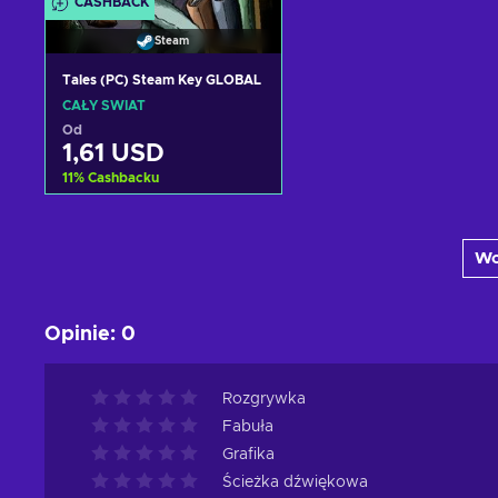
CASHBACK
Steam
Tales (PC) Steam Key GLOBAL
CAŁY ŚWIAT
Od
1,61 USD
11
%
Cashbacku
Dodaj do koszyka
Wc
Zobacz oferty
Opinie
:
0
Rozgrywka
Fabuła
Grafika
Ścieżka dźwiękowa