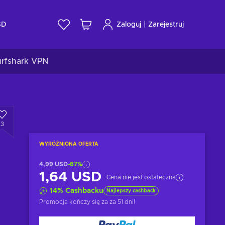
|
SD
Zaloguj
Zarejestruj
urfshark VPN
3
WYRÓŻNIONA OFERTA
4,99 USD
-67%
1,64 USD
Cena nie jest ostateczna
14
%
Cashbacku
Najlepszy cashback
Promocja kończy się za
za 51 dni
!