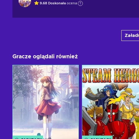
9.68
Doskonała
ocena
Załadu
Gracze oglądali również