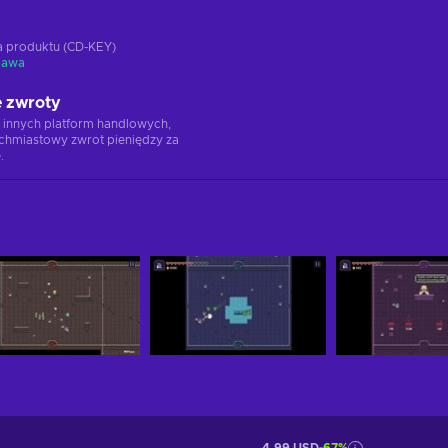
ja produktu (CD-KEY)
tawa
 zwroty
 innych platform handlowych,
chmiastowy zwrot pieniędzy za
.