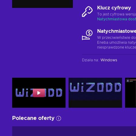
Klucz cyfrowy
To jest cyfrowa wers
Natychmiastowa dos
Natychmiastowe
W przeciwieństwie do
Eneba umożliwia naty
niesprawdzone klucze
Działa na
:
Windows
Polecane oferty