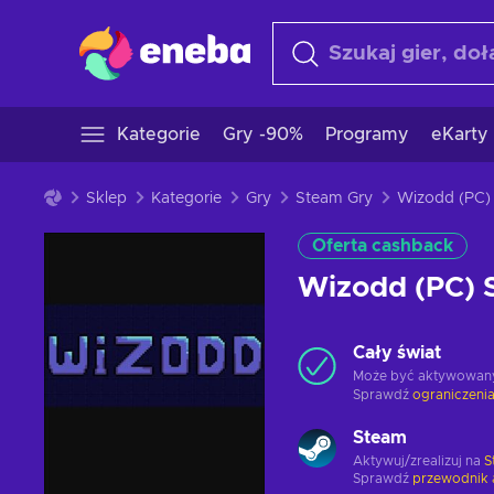
Kategorie
Gry -90%
Programy
eKarty
Sklep
Kategorie
Gry
Steam Gry
Oferta cashback
Wizodd (PC)
Cały świat
Może być aktywowan
Sprawdź
ograniczenia
Steam
Aktywuj/zrealizuj na
S
Sprawdź
przewodnik 