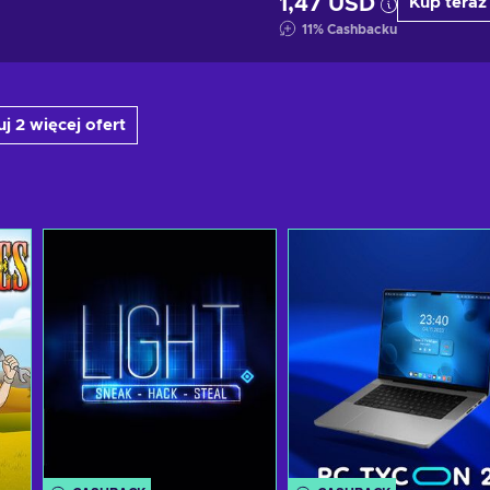
1,47 USD
Kup teraz
11
%
Cashbacku
j 2 więcej ofert