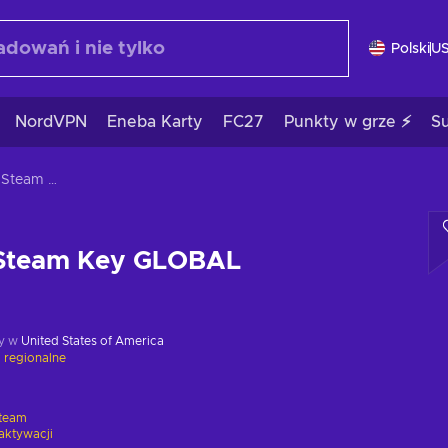
Polski
U
NordVPN
Eneba Karty
FC27
Punkty w grze ⚡
S
Wizodd (PC) Steam Key GLOBAL
 Steam Key GLOBAL
y w
United States of America
 regionalne
team
aktywacji