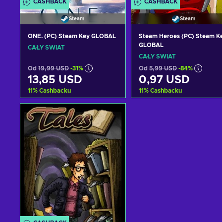
CASHBACK
CASHBACK
Steam
Steam
ONE. (PC) Steam Key GLOBAL
Steam Heroes (PC) Steam K
GLOBAL
CAŁY ŚWIAT
CAŁY ŚWIAT
Od
19,99 USD
-31%
Od
5,99 USD
-84%
13,85 USD
0,97 USD
11
%
Cashbacku
11
%
Cashbacku
Dodaj do koszyka
Dodaj do koszyka
Zobacz oferty
Zobacz oferty