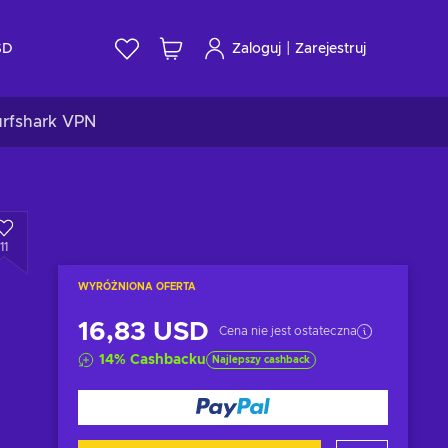
|
SD
Zaloguj
Zarejestruj
urfshark VPN
11
WYRÓŻNIONA OFERTA
16,83 USD
Cena nie jest ostateczna
14
%
Cashbacku
Najlepszy cashback