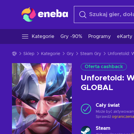
Kategorie
Gry -90%
Programy
eKarty
Sklep
Kategorie
Gry
Steam Gry
Oferta cashback
Unforetold: W
GLOBAL
Cały świat
Może być aktywowan
Sprawdź
ograniczenia
Steam