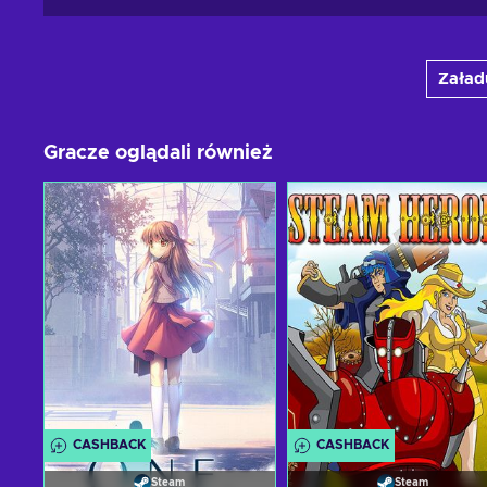
Załadu
Gracze oglądali również
CASHBACK
CASHBACK
Steam
Steam