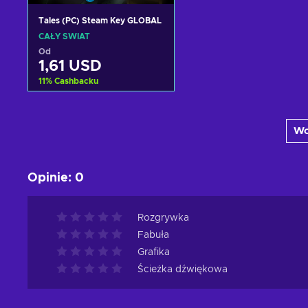
Tales (PC) Steam Key GLOBAL
CAŁY ŚWIAT
Od
1,61 USD
11
%
Cashbacku
Dodaj do koszyka
Wc
Zobacz oferty
Opinie
:
0
Rozgrywka
Fabuła
Grafika
Ścieżka dźwiękowa