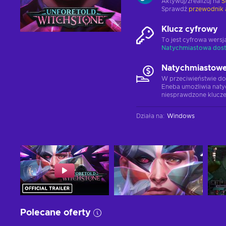
Aktywuj/zrealizuj na
S
Sprawdź
przewodnik 
Klucz cyfrowy
To jest cyfrowa wers
Natychmiastowa dos
Natychmiastowe
W przeciwieństwie do
Eneba umożliwia naty
niesprawdzone klucze
Działa na
:
Windows
Polecane oferty