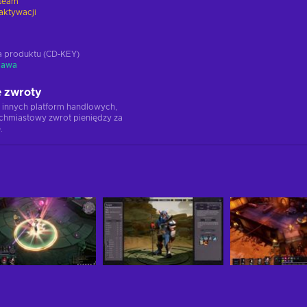
team
aktywacji
ja produktu (CD-KEY)
tawa
 zwroty
 innych platform handlowych,
chmiastowy zwrot pieniędzy za
.