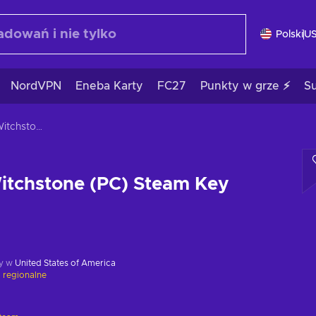
Polski
U
NordVPN
Eneba Karty
FC27
Punkty w grze ⚡
S
Unforetold: Witchstone (PC) Steam Key GLOBAL
itchstone (PC) Steam Key
y w
United States of America
 regionalne