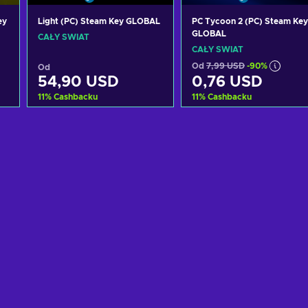
ey
Light (PC) Steam Key GLOBAL
PC Tycoon 2 (PC) Steam Key
GLOBAL
CAŁY ŚWIAT
CAŁY ŚWIAT
Od
7,99 USD
-90%
Od
54,90 USD
0,76 USD
11
%
Cashbacku
11
%
Cashbacku
Dodaj do koszyka
Dodaj do koszyka
Zobacz oferty
Zobacz oferty