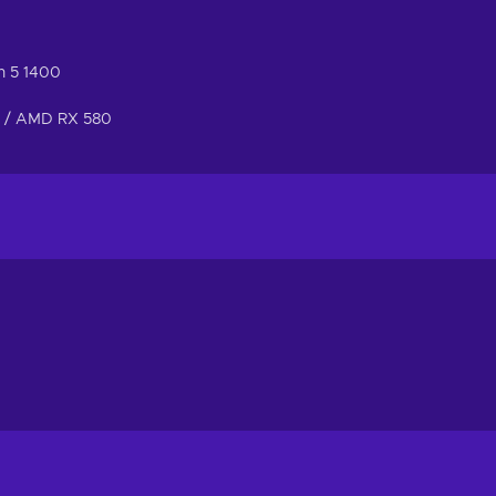
n 5 1400
B / AMD RX 580