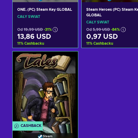
ONE. (PC) Steam Key GLOBAL
Steam Heroes (PC) Steam K
GLOBAL
CAŁY ŚWIAT
CAŁY ŚWIAT
Od
19,99 USD
-31%
Od
5,99 USD
-84%
13,86 USD
0,97 USD
11
%
Cashbacku
11
%
Cashbacku
Dodaj do koszyka
Dodaj do koszyka
Zobacz oferty
Zobacz oferty
CASHBACK
Steam