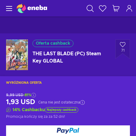
Oferta cashback
71
THE LAST BLADE (PC) Steam
Key GLOBAL
WYRÓŻNIONA OFERTA
9,99 USD
-81%
1,93 USD
Cena nie jest ostateczna
14
%
Cashbacku
Najlepszy cashback
Promocja kończy się za
za 52 dni
!