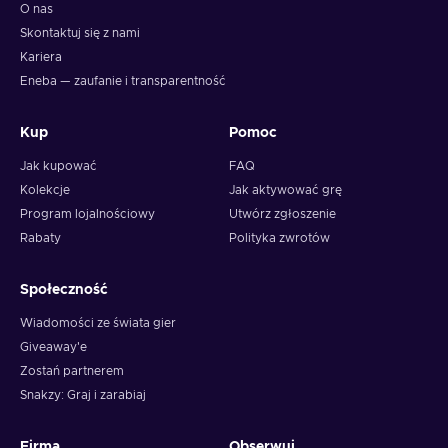
O nas
Skontaktuj się z nami
Kariera
Eneba — zaufanie i transparentność
Kup
Pomoc
Jak kupować
FAQ
Kolekcje
Jak aktywować grę
Program lojalnościowy
Utwórz zgłoszenie
Rabaty
Polityka zwrotów
Społeczność
Wiadomości ze świata gier
Giveaway'e
Zostań partnerem
Snakzy: Graj i zarabiaj
Firma
Obserwuj