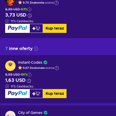
9.75
Znakomita
ocena
9,99 USD
-63%
3,73 USD
11
%
Cashbacku
Kup teraz
7
inne oferty
Instant-Codes
9.67
Doskonała
ocena
9,99 USD
-84%
1,63 USD
11
%
Cashbacku
Kup teraz
City of Games