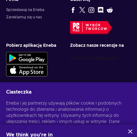
Sprzedawaj na Eneba
Zareklamuj się u nas
WYBÓR
TWÓRCÓW
Pobierz aplikację Eneba
Zobacz nasze recenzje na
Ciasteczka
Otrzymuj spersonalizowane oferty z grami
Eneba i jej partnerzy używają plików cookie i podobnych
technologii do zbierania i analizowania informacji o
Subskrybuj
użytkownikach tej witryny. Używamy tych informacji do
ulepszania treści, reklam i innych usług w witrynie. Dane
Możesz anulować subskrypcję w dowolnej chwili. Sprawdź
Politykę
Prywatności
, aby zyskać więcej informacji.
osobowe użytkownika mogą być również wykorzystywane
do personalizacji reklam.
We think you're in