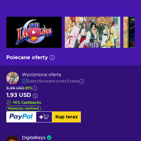
Polecane oferty
Wyróżniona oferta
Zweryfikowane przez Eneba
9,99 USD
-81%
1,93 USD
14
%
Cashbacku
Najlepszy cashback
Kup teraz
DigitalKeys