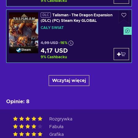
9
%
Cashbacku
Talisman - The Dragon Expansion
DLC
(DLC) (PC) Steam Key GLOBAL
CAŁY ŚWIAT
4,99 USD
-16%
4,17 USD
Steam
9
%
Cashbacku
Wczytaj więcej
Opinie
:
8
Rozgrywka
Fabuła
Grafika