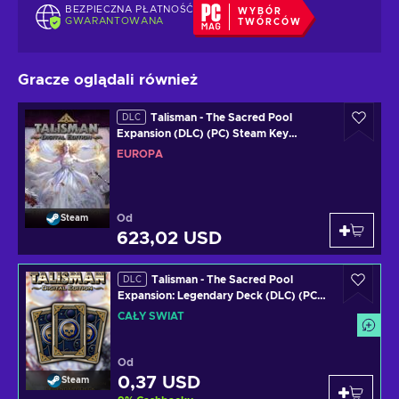
BEZPIECZNA PŁATNOŚĆ
WYBÓR
GWARANTOWANA
TWÓRCÓW
Gracze oglądali również
Talisman - The Sacred Pool
DLC
Expansion (DLC) (PC) Steam Key
EUROPE
EUROPA
Od
Steam
623,02 USD
Talisman - The Sacred Pool
DLC
Expansion: Legendary Deck (DLC) (PC)
Steam Key GLOBAL
CAŁY ŚWIAT
Od
0,37 USD
Steam