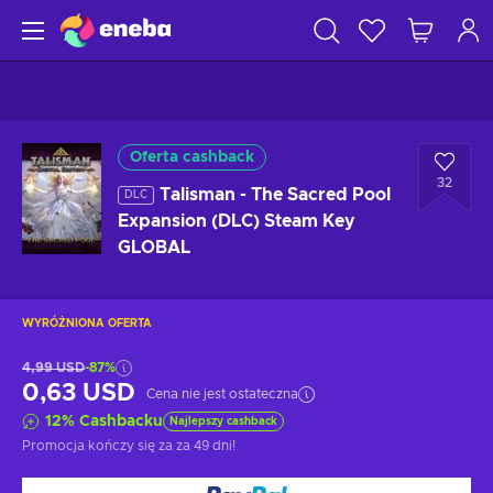
Oferta cashback
32
Talisman - The Sacred Pool
DLC
Expansion (DLC) Steam Key
GLOBAL
WYRÓŻNIONA OFERTA
4,99 USD
-87%
0,63 USD
Cena nie jest ostateczna
12
%
Cashbacku
Najlepszy cashback
Promocja kończy się za
za 49 dni
!