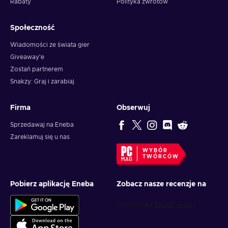
Rabaty
Polityka zwrotów
Społeczność
Wiadomości ze świata gier
Giveaway'e
Zostań partnerem
Snakzy: Graj i zarabiaj
Firma
Obserwuj
Sprzedawaj na Eneba
Zareklamuj się u nas
WYBÓR
TWÓRCÓW
Pobierz aplikację Eneba
Zobacz nasze recenzje na