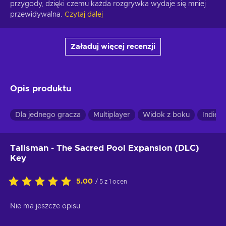
przygody, dzięki czemu każda rozgrywka wydaje się mniej 
przewidywalna.
Czytaj dalej
Załaduj więcej recenzji
Opis produktu
Dla jednego gracza
Multiplayer
Widok z boku
Indie
Talisman - The Sacred Pool Expansion (DLC)
Key
5.00
/ 5 z 1 ocen
Nie ma jeszcze opisu