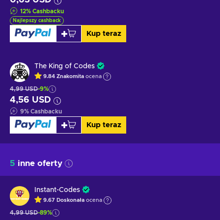
12
%
Cashbacku
Najlepszy cashback
Kup teraz
The King of Codes
9.84
Znakomita
ocena
4,99 USD
-9%
4,56 USD
9
%
Cashbacku
Kup teraz
5
inne oferty
Instant-Codes
9.67
Doskonała
ocena
4,99 USD
-89%