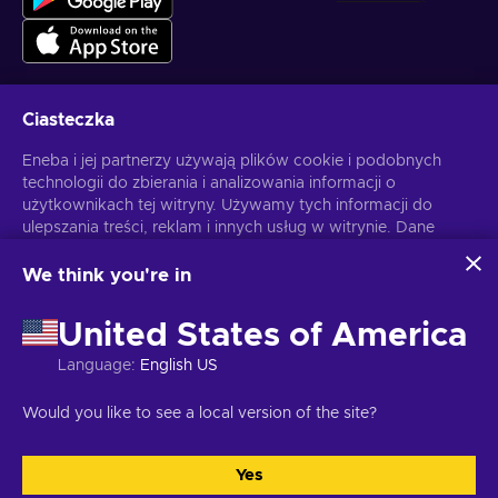
Ciasteczka
Otrzymuj spersonalizowane oferty z grami
Eneba i jej partnerzy używają plików cookie i podobnych
technologii do zbierania i analizowania informacji o
Subskrybuj
użytkownikach tej witryny. Używamy tych informacji do
ulepszania treści, reklam i innych usług w witrynie. Dane
Możesz anulować subskrypcję w dowolnej chwili. Sprawdź
Politykę
Prywatności
, aby zyskać więcej informacji.
osobowe użytkownika mogą być również wykorzystywane
do personalizacji reklam.
We think you're in
Klikając "Akceptuję wszystko", użytkownik wyraża zgodę na
Polski
USD
korzystanie z tych technologii przez firmę Eneba i jej
United States of America
partnerów. Zgodę można dostosować, klikając przycisk
"Dostosuj".
Language
:
English US
Więcej informacji na temat sposobu wykorzystywania
danych przez Google można znaleźć na stronie
Copyright © 2026 Eneba. Wszelkie prawa zastrzeżone.
JSC “Helis
Would you like to see a local version of the site?
Bezpieczeństwo i prywatność Google Business
.
play”, ul. Gyneju 4-333, Wilno, Republika Litewska
Regulamin
,
Informacje o polityce prywatności.
,
Preferencje ciasteczek
.
Yes
Akceptuję wszystkie
Dostosuj