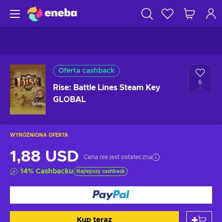
Oferta cashback
6
Rise: Battle Lines Steam Key
GLOBAL
WYRÓŻNIONA OFERTA
1,88 USD
Cena nie jest ostateczna
14
%
Cashbacku
Najlepszy cashback
Kup teraz