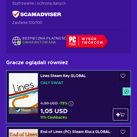
Szyfrowanie i ochrona danych
Zaufanie 100/100
BEZPIECZNA PŁATNOŚĆ
WYBÓR
GWARANTOWANA
TWÓRCÓW
Gracze oglądali również
Lines Steam Key GLOBAL
CAŁY ŚWIAT
4,99 USD
-79%
1,05 USD
Steam
11
%
Cashbacku
End of Lines (PC) Steam Klucz GLOBAL