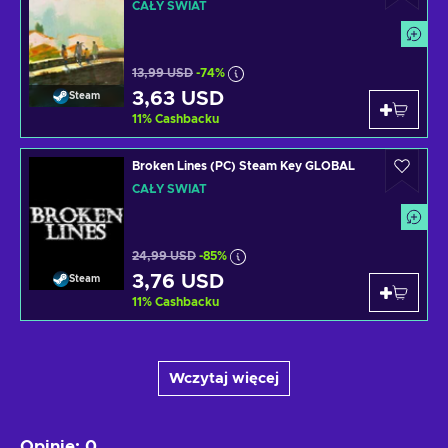
CAŁY ŚWIAT
13,99 USD
-74%
3,63 USD
Steam
11
%
Cashbacku
Broken Lines (PC) Steam Key GLOBAL
CAŁY ŚWIAT
24,99 USD
-85%
3,76 USD
Steam
11
%
Cashbacku
Wczytaj więcej
Opinie
:
0