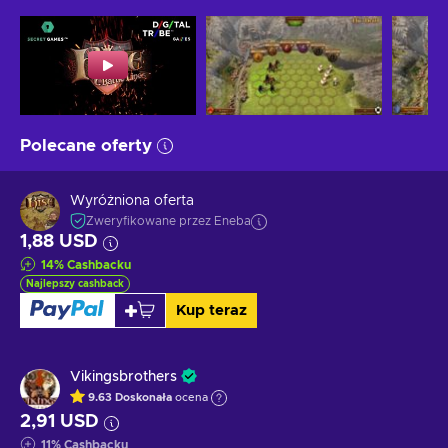
Polecane oferty
Wyróżniona oferta
Zweryfikowane przez Eneba
1,88 USD
14
%
Cashbacku
Najlepszy cashback
Kup teraz
Vikingsbrothers
9.63
Doskonała
ocena
2,91 USD
11
%
Cashbacku