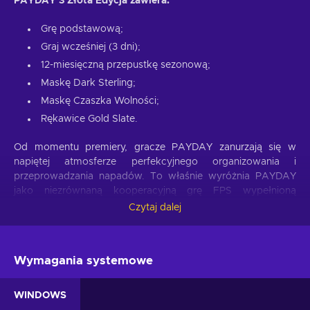
PAYDAY 3 Złota Edycja zawiera:
Grę podstawową;
Graj wcześniej (3 dni);
12-miesięczną przepustkę sezonową;
Maskę Dark Sterling;
Maskę Czaszka Wolności;
Rękawice Gold Slate.
Od momentu premiery, gracze PAYDAY zanurzają się w
napiętej atmosferze perfekcyjnego organizowania i
przeprowadzania napadów. To właśnie wyróżnia PAYDAY
jako niezrównaną kooperacyjną grę FPS wypełnioną
intensywną akcją. Przygotuj się na porzucenie emerytury i
Czytaj dalej
powrót do przestępczego życia, wcielając się w członków
niesławnego gangu Payday. Są zarówno szanowani przez
swoich rówieśników, jak i przerażeni przez organy ścigania,
Wymagania systemowe
gdziekolwiek się pojawią. Mimo że ich poprzednie rządy
terroru w Waszyngtonie dobiegły końca, ekipa ponownie
spotyka się po latach w Nowym Jorku, aby stawić czoła
WINDOWS
nowemu zagrożeniu, które zmusza ich do przejścia na