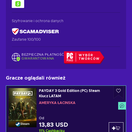
Szyfrowanie i ochrona danych
Zaufanie 100/100
BEZPIECZNA PŁATNOŚĆ
WYBÓR
GWARANTOWANA
TWÓRCÓW
Gracze oglądali również
PAYDAY 3 Gold Edition (PC) Steam
Klucz LATAM
AMERYKA ŁACIŃSKA
Od
13,83 USD
Steam
11
%
Cashbacku