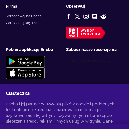
Firma
Obserwuj
Sprzedawaj na Eneba
Zareklamuj się u nas
WYBÓR
TWÓRCÓW
Pobierz aplikację Eneba
Zobacz nasze recenzje na
Ciasteczka
Otrzymuj spersonalizowane oferty z grami
Eneba i jej partnerzy używają plików cookie i podobnych
technologii do zbierania i analizowania informacji o
Subskrybuj
użytkownikach tej witryny. Używamy tych informacji do
ulepszania treści, reklam i innych usług w witrynie. Dane
Możesz anulować subskrypcję w dowolnej chwili. Sprawdź
Politykę
Prywatności
, aby zyskać więcej informacji.
osobowe użytkownika mogą być również wykorzystywane