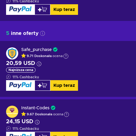
11
%
Cashbacku
Kup teraz
5
inne oferty
Safe_purchase
9.71
Doskonała
ocena
20,59 USD
Najniższa cena
11
%
Cashbacku
Kup teraz
Instant-Codes
9.67
Doskonała
ocena
24,15 USD
11
%
Cashbacku