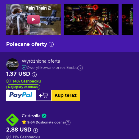
Polecane oferty
Wyróżniona oferta
Zweryfikowane przez Eneba
1,37 USD
14
%
Cashbacku
Najlepszy cashback
Kup teraz
Codezilla
9.64
Doskonała
ocena
2,88 USD
11
%
Cashbacku