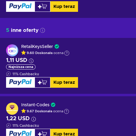
Kup teraz
5
inne oferty
RetailKeysSeller
9.60
Doskonała
ocena
1,11 USD
Najniższa cena
11
%
Cashbacku
Kup teraz
Instant-Codes
9.67
Doskonała
ocena
1,22 USD
11
%
Cashbacku
Kup teraz