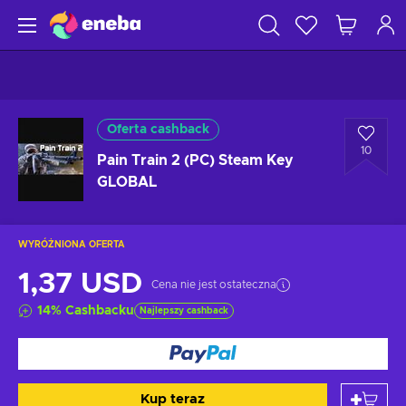
Oferta cashback
10
Pain Train 2 (PC) Steam Key
GLOBAL
WYRÓŻNIONA OFERTA
1,37 USD
Cena nie jest ostateczna
14
%
Cashbacku
Najlepszy cashback
Kup teraz