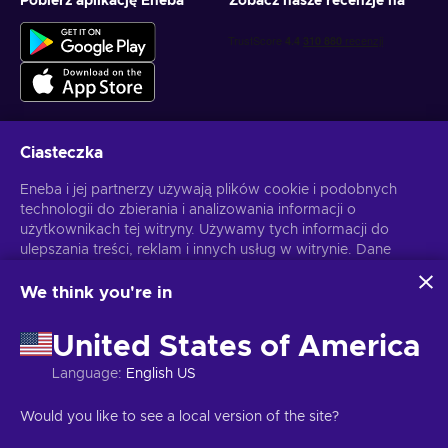
Pobierz aplikację Eneba
Zobacz nasze recenzje na
Ciasteczka
Otrzymuj spersonalizowane oferty z grami
Eneba i jej partnerzy używają plików cookie i podobnych
technologii do zbierania i analizowania informacji o
Subskrybuj
użytkownikach tej witryny. Używamy tych informacji do
ulepszania treści, reklam i innych usług w witrynie. Dane
Możesz anulować subskrypcję w dowolnej chwili. Sprawdź
Politykę
Prywatności
, aby zyskać więcej informacji.
osobowe użytkownika mogą być również wykorzystywane
do personalizacji reklam.
We think you're in
Klikając "Akceptuję wszystko", użytkownik wyraża zgodę na
Polski
USD
korzystanie z tych technologii przez firmę Eneba i jej
United States of America
partnerów. Zgodę można dostosować, klikając przycisk
"Dostosuj".
Language
:
English US
Więcej informacji na temat sposobu wykorzystywania
danych przez Google można znaleźć na stronie
Copyright © 2026 Eneba. Wszelkie prawa zastrzeżone.
JSC “Helis
Would you like to see a local version of the site?
Bezpieczeństwo i prywatność Google Business
.
play”, ul. Gyneju 4-333, Wilno, Republika Litewska
Regulamin
,