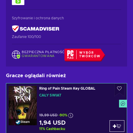
Szyfrowanie i ochrona danych
Zaufanie 100/100
BEZPIECZNA PŁATNOŚĆ
WYBÓR
GWARANTOWANA
TWÓRCÓW
Gracze oglądali również
Ring of Pain Steam Key GLOBAL
CAŁY ŚWIAT
19,99 USD
-90%
1,94 USD
Steam
11
%
Cashbacku