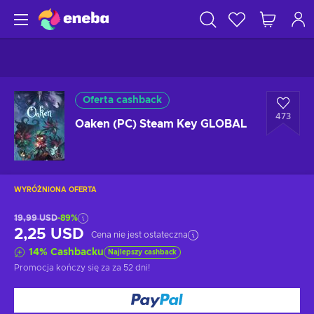
Oferta cashback
473
Oaken (PC) Steam Key GLOBAL
WYRÓŻNIONA OFERTA
19,99 USD
-89%
2,25 USD
Cena nie jest ostateczna
14
%
Cashbacku
Najlepszy cashback
Promocja kończy się za
za 52 dni
!