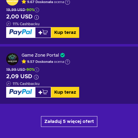
9.67
Doskonała
ocena
19,99 USD
-90%
2,00 USD
11
%
Cashbacku
Kup teraz
Game Zone Portal
9.57
Doskonała
ocena
19,99 USD
-90%
2,09 USD
11
%
Cashbacku
Kup teraz
Załaduj 5 więcej ofert