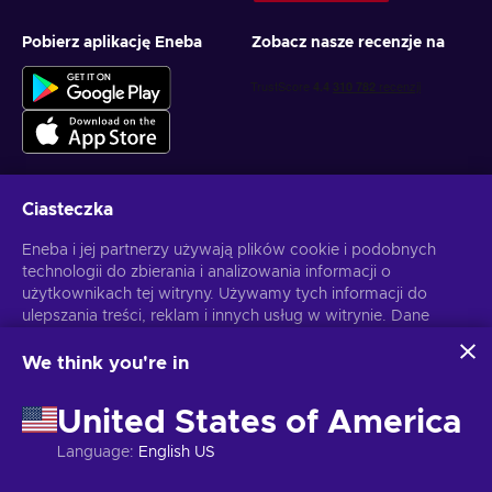
Pobierz aplikację Eneba
Zobacz nasze recenzje na
Ciasteczka
Otrzymuj spersonalizowane oferty z grami
Eneba i jej partnerzy używają plików cookie i podobnych
technologii do zbierania i analizowania informacji o
Subskrybuj
użytkownikach tej witryny. Używamy tych informacji do
ulepszania treści, reklam i innych usług w witrynie. Dane
Możesz anulować subskrypcję w dowolnej chwili. Sprawdź
Politykę
Prywatności
, aby zyskać więcej informacji.
osobowe użytkownika mogą być również wykorzystywane
do personalizacji reklam.
We think you're in
Klikając "Akceptuję wszystko", użytkownik wyraża zgodę na
Polski
USD
korzystanie z tych technologii przez firmę Eneba i jej
United States of America
partnerów. Zgodę można dostosować, klikając przycisk
"Dostosuj".
Language
:
English US
Więcej informacji na temat sposobu wykorzystywania