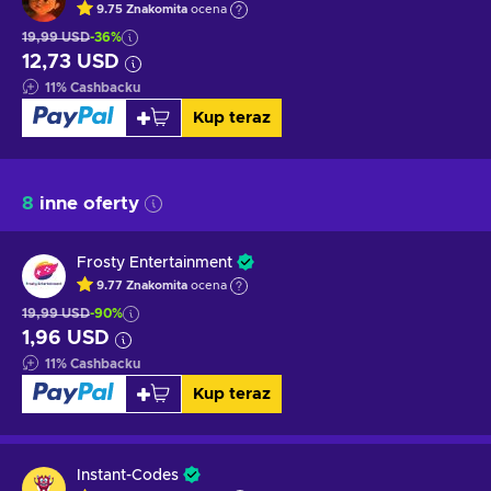
9.75
Znakomita
ocena
19,99 USD
-36%
12,73 USD
11
%
Cashbacku
Kup teraz
8
inne oferty
Frosty Entertainment
9.77
Znakomita
ocena
19,99 USD
-90%
1,96 USD
11
%
Cashbacku
Kup teraz
Instant-Codes