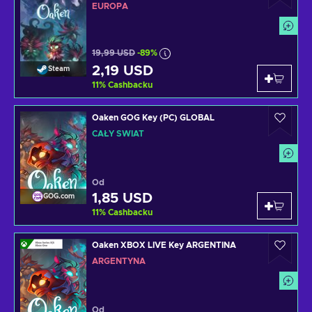
EUROPA
19,99 USD
-89%
2,19 USD
Steam
11
%
Cashbacku
Oaken GOG Key (PC) GLOBAL
CAŁY ŚWIAT
Od
1,85 USD
GOG.com
11
%
Cashbacku
Oaken XBOX LIVE Key ARGENTINA
ARGENTYNA
Od