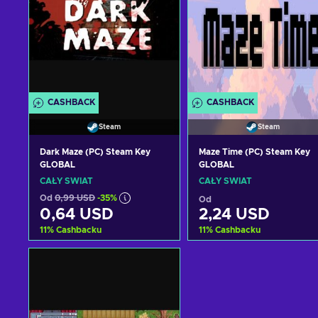
CASHBACK
CASHBACK
Steam
Steam
Dark Maze (PC) Steam Key
Maze Time (PC) Steam Key
GLOBAL
GLOBAL
CAŁY ŚWIAT
CAŁY ŚWIAT
Od
0,99 USD
-35%
Od
0,64 USD
2,24 USD
11
%
Cashbacku
11
%
Cashbacku
Dodaj do koszyka
Dodaj do koszyka
Zobacz oferty
Zobacz oferty