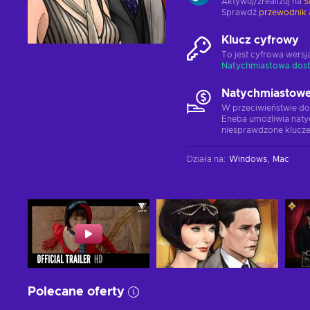
Aktywuj/zrealizuj na
S
Sprawdź
przewodnik 
Klucz cyfrowy
To jest cyfrowa wers
Natychmiastowa dos
Natychmiastowe
W przeciwieństwie do
Eneba umożliwia naty
niesprawdzone klucze
Działa na
:
Windows
Mac
Polecane oferty