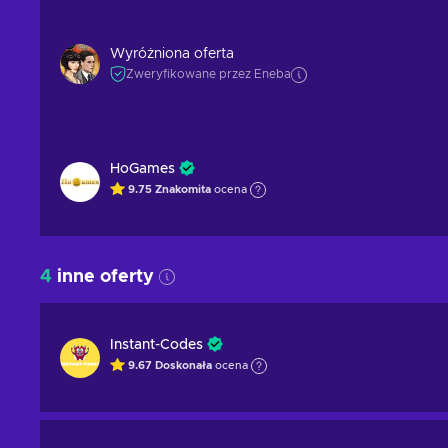
Wyróżniona oferta
Zweryfikowane przez Eneba
HoGames
9.75
Znakomita
ocena
4
inne oferty
Instant-Codes
9.67
Doskonała
ocena