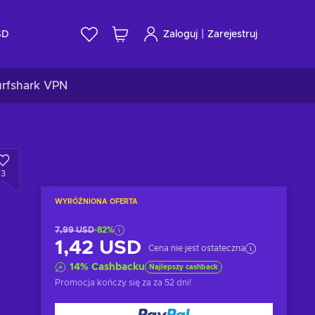
|
SD
Zaloguj
Zarejestruj
urfshark VPN
3
WYRÓŻNIONA OFERTA
7,99 USD
-82%
1,42 USD
Cena nie jest ostateczna
14
%
Cashbacku
Najlepszy cashback
Promocja kończy się za
za 52 dni
!