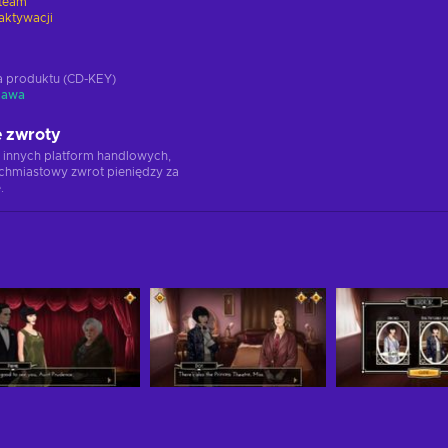
team
aktywacji
ja produktu (CD-KEY)
tawa
 zwroty
 innych platform handlowych,
chmiastowy zwrot pieniędzy za
.