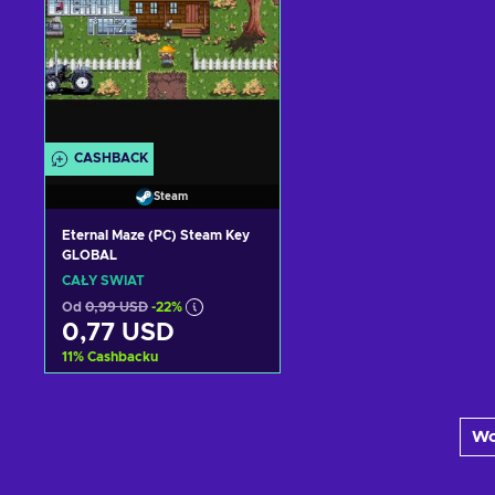
CASHBACK
Steam
Eternal Maze (PC) Steam Key
GLOBAL
CAŁY ŚWIAT
Od
0,99 USD
-22%
0,77 USD
11
%
Cashbacku
Dodaj do koszyka
Wc
Zobacz oferty