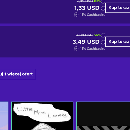
7,99 USD
-83%
1,33 USD
Kup teraz
11
%
Cashbacku
7,99 USD
-56%
3,49 USD
Kup teraz
11
%
Cashbacku
j 1 więcej ofert