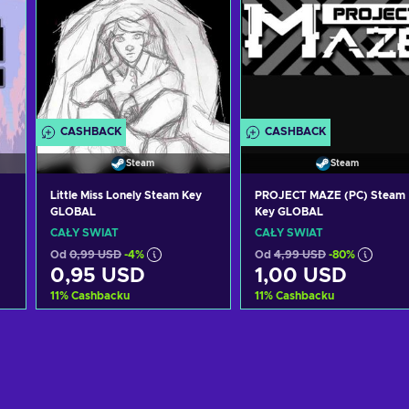
CASHBACK
CASHBACK
Steam
Steam
Little Miss Lonely Steam Key
PROJECT MAZE (PC) Steam
GLOBAL
Key GLOBAL
CAŁY ŚWIAT
CAŁY ŚWIAT
Od
0,99 USD
-4%
Od
4,99 USD
-80%
0,95 USD
1,00 USD
11
%
Cashbacku
11
%
Cashbacku
Dodaj do koszyka
Dodaj do koszyka
Zobacz oferty
Zobacz oferty