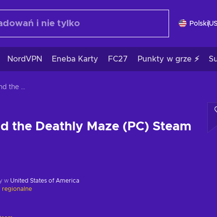
Polski
U
NordVPN
Eneba Karty
FC27
Punkty w grze ⚡
S
Miss Fisher and the Deathly Maze (PC) Steam Key GLOBAL
nd the Deathly Maze (PC) Steam
y w
United States of America
 regionalne