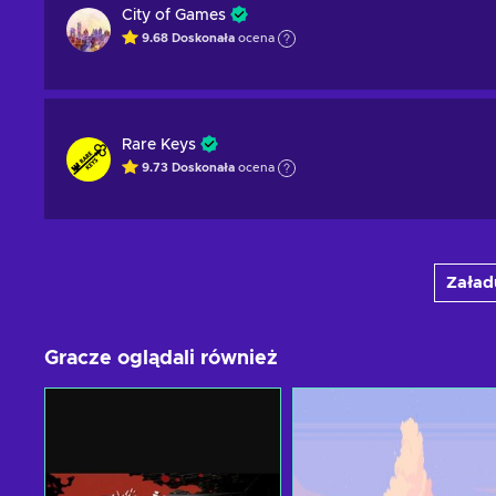
City of Games
9.68
Doskonała
ocena
Rare Keys
9.73
Doskonała
ocena
Załadu
Gracze oglądali również