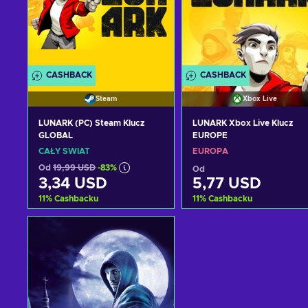
CASHBACK
CASHBACK
Steam
Xbox Live
LUNARK (PC) Steam Klucz
LUNARK Xbox Live Klucz
GLOBAL
EUROPE
CAŁY ŚWIAT
EUROPA
Od
19,99 USD
-83%
Od
3,34 USD
5,77 USD
11
%
Cashbacku
11
%
Cashbacku
Dodaj do koszyka
Dodaj do koszyka
Zobacz oferty
Zobacz oferty