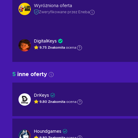
Wyróżniona oferta
Zweryfikowane przez Eneba
DigitalKeys
9.75
Znakomita
ocena
5
inne oferty
DrKeys
9.80
Znakomita
ocena
Houndgames
9.80
Znakomita
ocena