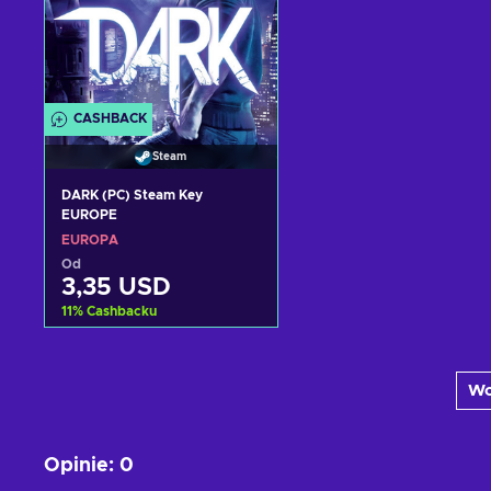
CASHBACK
Steam
DARK (PC) Steam Key
EUROPE
EUROPA
Od
3,35 USD
11
%
Cashbacku
Dodaj do koszyka
Wc
Zobacz oferty
Opinie
:
0