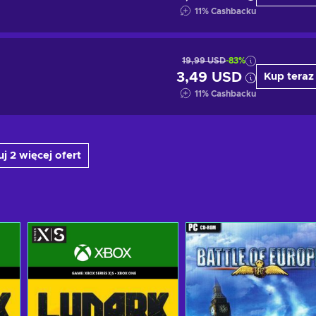
11
%
Cashbacku
19,99 USD
-83%
3,49 USD
Kup teraz
11
%
Cashbacku
j 2 więcej ofert