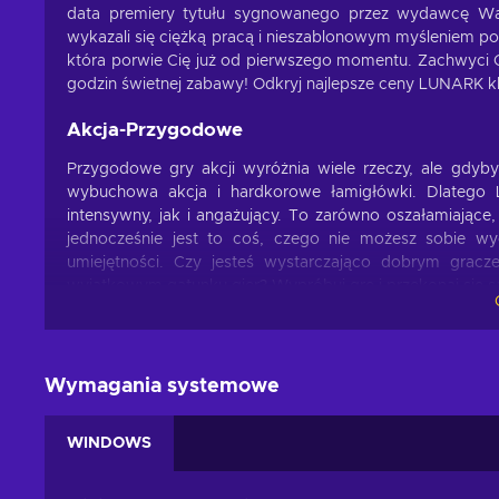
data premiery tytułu sygnowanego przez wydawcę Wa
wykazali się ciężką pracą i nieszablonowym myśleniem po
która porwie Cię już od pierwszego momentu. Zachwyci C
godzin świetnej zabawy! Odkryj najlepsze ceny LUNARK kl
Akcja-Przygodowe
Przygodowe gry akcji wyróżnia wiele rzeczy, ale gdy
wybuchowa akcja i hardkorowe łamigłówki. Dlatego L
intensywny, jak i angażujący. To zarówno oszałamiające
jednocześnie jest to coś, czego nie możesz sobie wyo
umiejętności. Czy jesteś wystarczająco dobrym grac
wyjątkowym gatunku gier? Wypróbuj grę i przekonaj się 
Cechy rozgrywki
LUNARK klucz posiada wiele elementów rozgrywki, które s
Wymagania systemowe
cech rozgrywki, które z pewnością Ci się spodobają:
Platformówka 2D – Omijasz przeszkody na swojej drod
WINDOWS
ślizgasz etc.;
Filmowa – Tytuł wykorzystuje te same wizualne techniki