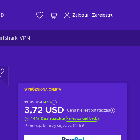
|
SD
Zaloguj
Zarejestruj
urfshark VPN
9
WYRÓŻNIONA OFERTA
19,99 USD
-81%
3,72 USD
Cena nie jest ostateczna
14
%
Cashbacku
Najlepszy cashback
Promocja kończy się za
za 51 dni
!