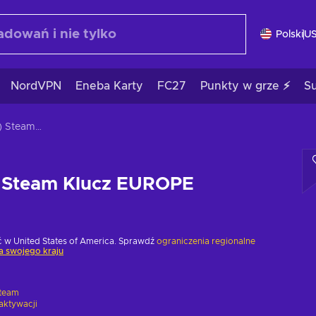
Polski
U
NordVPN
Eneba Karty
FC27
Punkty w grze ⚡
S
LUNARK (PC) Steam Klucz EUROPE
 Steam Klucz EUROPE
w United States of America. Sprawdź
ograniczenia regionalne
a swojego kraju
team
aktywacji