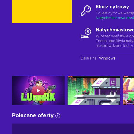
Klucz cyfrowy
To jest cyfrowa wers
Natychmiastowa dos
Natychmiastowe
W przeciwieństwie do
Eneba umożliwia naty
niesprawdzone klucze
Działa na
:
Windows
Polecane oferty