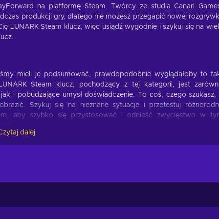
yForward na platformę Steam. Twórcy ze studia Canari Gam
dczas produkcji gry, dlatego nie możesz przegapić nowej rozgrywk
ię LUNARK Steam klucz, więc usiądź wygodnie i szykuj się na wie
ucz.
byśmy mieli je podsumować, prawdopodobnie wyglądałoby to ta
UNARK Steam klucz, pochodzący z tej kategorii, jest zarów
, jak i pobudzające umysł doświadczenie. To coś, czego szukasz,
brazić. Szykuj się na nieznane sytuacje i przetestuj różnorod
zem, aby szybko się przystosować i odnieść zwycięstwo w t
sam!
Czytaj dalej
prawią, że nie oderwiesz się od ekranu na długie godziny! Oto ki
ze w dwuwymiarowym świecie, w tym celu wspinasz się, skaczesz,
, co w filmach;