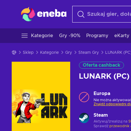
Kategorie
Gry -90%
Programy
eKarty
Sklep
Kategorie
Gry
Steam Gry
Oferta cashback
LUNARK (PC)
Europa
Nie można aktywować 
Znajdź odpowiedni dl
Steam
Aktywuj/zrealizuj na
S
Sprawdź
przewodnik 