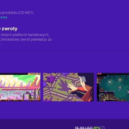
ja produktu (CD-KEY)
tawa
 zwroty
 innych platform handlowych,
chmiastowy zwrot pieniędzy za
.
19,99 USD
-81%