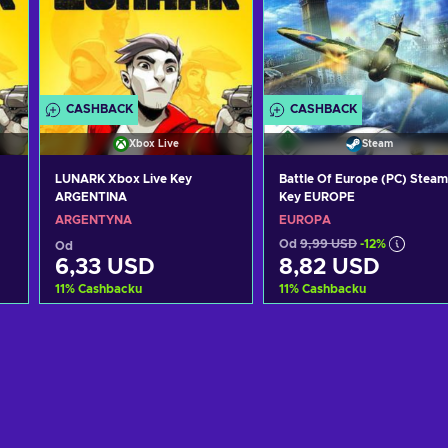
CASHBACK
CASHBACK
Xbox Live
Steam
LUNARK Xbox Live Key
Battle Of Europe (PC) Steam
ARGENTINA
Key EUROPE
ARGENTYNA
EUROPA
Od
9,99 USD
-12%
Od
6,33 USD
8,82 USD
11
%
Cashbacku
11
%
Cashbacku
Dodaj do koszyka
Dodaj do koszyka
Zobacz oferty
Zobacz oferty