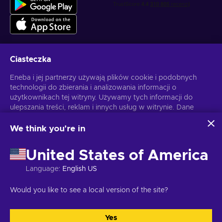
Ciasteczka
Otrzymuj spersonalizowane oferty z grami
Eneba i jej partnerzy używają plików cookie i podobnych
technologii do zbierania i analizowania informacji o
Subskrybuj
użytkownikach tej witryny. Używamy tych informacji do
ulepszania treści, reklam i innych usług w witrynie. Dane
Możesz anulować subskrypcję w dowolnej chwili. Sprawdź
Politykę
Prywatności
, aby zyskać więcej informacji.
osobowe użytkownika mogą być również wykorzystywane
do personalizacji reklam.
We think you're in
Klikając "Akceptuję wszystko", użytkownik wyraża zgodę na
Polski
USD
korzystanie z tych technologii przez firmę Eneba i jej
United States of America
partnerów. Zgodę można dostosować, klikając przycisk
"Dostosuj".
Language
:
English US
Więcej informacji na temat sposobu wykorzystywania
danych przez Google można znaleźć na stronie
Copyright © 2026 Eneba. Wszelkie prawa zastrzeżone.
JSC “Helis
Would you like to see a local version of the site?
Bezpieczeństwo i prywatność Google Business
.
play”, ul. Gyneju 4-333, Wilno, Republika Litewska
Regulamin
,
Informacje o polityce prywatności.
,
Preferencje ciasteczek
.
Yes
Akceptuję wszystkie
Dostosuj