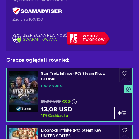
Zaufanie 100/100
BEZPIECZNA PŁATNOŚĆ
WYBÓR
GWARANTOWANA
TWÓRCÓW
Gracze oglądali również
Star Trek: Infinite (PC) Steam Klucz
GLOBAL
CAŁY ŚWIAT
29,99 USD
-56%
13,08 USD
Steam
11
%
Cashbacku
BioShock Infinite (PC) Steam Key
UNITED STATES