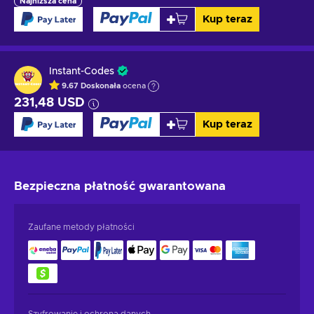
Najniższa cena
Kup teraz
Instant-Codes
9.67
Doskonała
ocena
231,48 USD
Kup teraz
Bezpieczna płatność
gwarantowana
Zaufane metody płatności
Szyfrowanie i ochrona danych