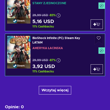
STANY ZJEDNOCZONE
29,99 USD
-83%
5,16 USD
Steam
11
%
Cashbacku
BioShock Infinite (PC) Steam Key
LATAM
AMERYKA ŁACIŃSKA
29,99 USD
-87%
3,92 USD
Steam
11
%
Cashbacku
Wczytaj więcej
Opinie
:
0