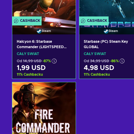
CASHBACK
CASHBACK
Steam
Steam
Halcyon 6: Starbase
Starbase (PC) Steam Key
Commander (LIGHTSPEED
GLOBAL
EDITION) Steam Key GLOBAL
CAŁY ŚWIAT
CAŁY ŚWIAT
Od
14,99 USD
-87%
Od
34,99 USD
-86%
1,99 USD
4,98 USD
11
%
Cashbacku
11
%
Cashbacku
Dodaj do koszyka
Dodaj do koszyka
Zobacz oferty
Zobacz oferty