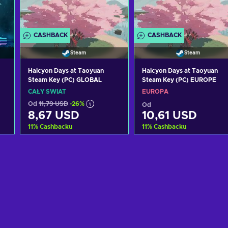
CASHBACK
CASHBACK
Steam
Steam
Halcyon Days at Taoyuan
Halcyon Days at Taoyuan
Steam Key (PC) GLOBAL
Steam Key (PC) EUROPE
CAŁY ŚWIAT
EUROPA
Od
11,79 USD
-26%
Od
8,67 USD
10,61 USD
11
%
Cashbacku
11
%
Cashbacku
Dodaj do koszyka
Dodaj do koszyka
Zobacz oferty
Zobacz oferty