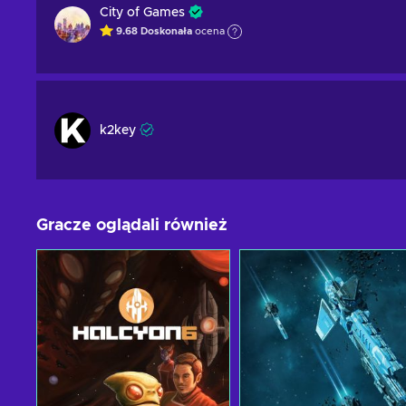
City of Games
9.68
Doskonała
ocena
k2key
Gracze oglądali również