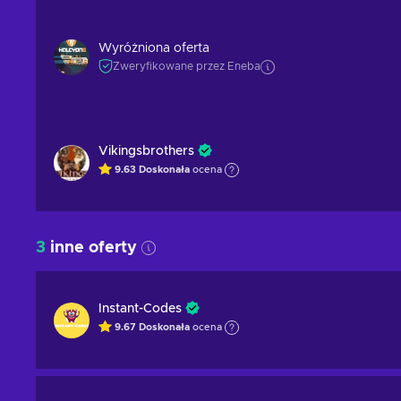
Wyróżniona oferta
Zweryfikowane przez Eneba
Vikingsbrothers
9.63
Doskonała
ocena
3
inne oferty
Instant-Codes
9.67
Doskonała
ocena