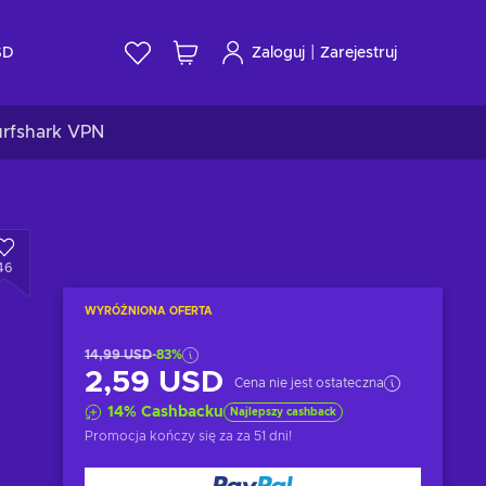
|
SD
Zaloguj
Zarejestruj
urfshark VPN
46
WYRÓŻNIONA OFERTA
14,99 USD
-83%
2,59 USD
Cena nie jest ostateczna
14
%
Cashbacku
Najlepszy cashback
Promocja kończy się za
za 51 dni
!