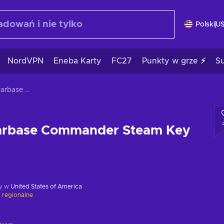
Polski
U
NordVPN
Eneba Karty
FC27
Punkty w grze ⚡
S
Halcyon 6: Starbase Commander Steam Key GLOBAL
tarbase Commander Steam Key
y w
United States of America
 regionalne