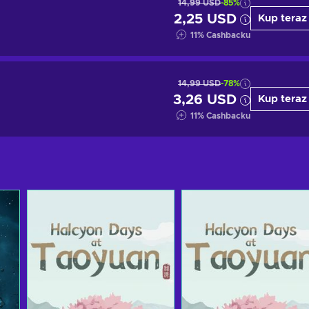
14,99 USD
-85%
2,25 USD
Kup teraz
11
%
Cashbacku
14,99 USD
-78%
3,26 USD
Kup teraz
11
%
Cashbacku