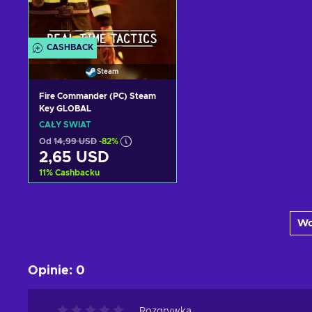
CASHBACK
Steam
Fire Commander (PC) Steam
Key GLOBAL
CAŁY ŚWIAT
Od
14,99 USD
-82%
2,65 USD
11
%
Cashbacku
Dodaj do koszyka
Wc
Zobacz oferty
Opinie
:
0
Rozgrywka