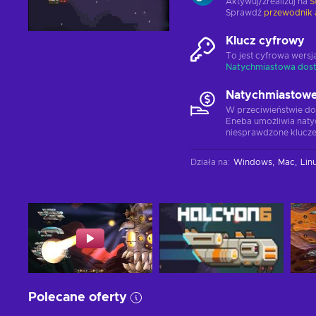
Aktywuj/zrealizuj na
S
Sprawdź
przewodnik 
Klucz cyfrowy
To jest cyfrowa wers
Natychmiastowa dos
Natychmiastowe
W przeciwieństwie do
Eneba umożliwia naty
niesprawdzone klucze
Działa na
:
Windows
Mac
Lin
Polecane oferty