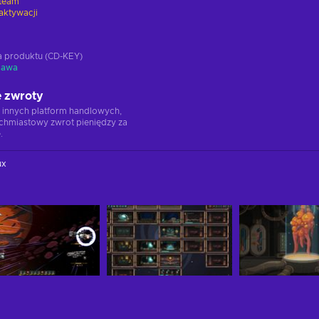
team
aktywacji
ja produktu (CD-KEY)
tawa
 zwroty
 innych platform handlowych,
chmiastowy zwrot pieniędzy za
.
ux