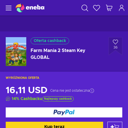
Oferta cashback
36
Farm Mania 2 Steam Key
GLOBAL
WYRÓŻNIONA OFERTA
16,11 USD
Cena nie jest ostateczna
14
%
Cashbacku
Najlepszy cashback
Kup teraz