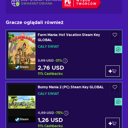
WYBÓR
GWARANTOWANA
TWÓRCÓW
Gracze oglądali również
Farm Mania: Hot Vacation Steam Key
GLOBAL
CAŁY ŚWIAT
3,99 USD
-31%
2,76 USD
Steam
11
%
Cashbacku
Bunny Mania 2 (PC) Steam Key GLOBAL
CAŁY ŚWIAT
4,99 USD
-75%
1,26 USD
Steam
11
%
Cashbacku