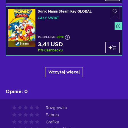
Sonic Mania Steam Key GLOBAL
CAŁY ŚWIAT
19,99 USD
-83%
3,41 USD
Steam
11
%
Cashbacku
Wczytaj więcej
Opinie
:
0
Rozgrywka
Fabuła
Grafika