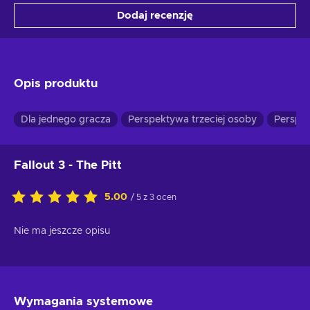
Dodaj recenzję
Opis produktu
Dla jednego gracza
Perspektywa trzeciej osoby
Perspe
Fallout 3 - The Pitt
5.00
/ 5 z 3 ocen
Nie ma jeszcze opisu
Wymagania systemowe