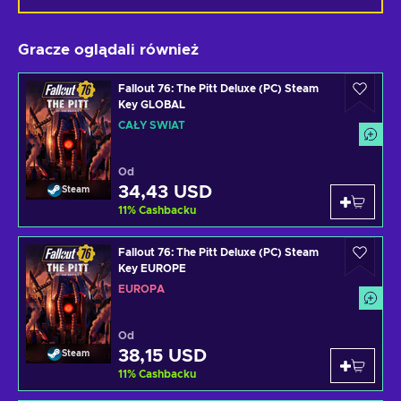
Gracze oglądali również
Fallout 76: The Pitt Deluxe (PC) Steam
Key GLOBAL
CAŁY ŚWIAT
Od
34,43 USD
Steam
11
%
Cashbacku
Fallout 76: The Pitt Deluxe (PC) Steam
Key EUROPE
EUROPA
Od
38,15 USD
Steam
11
%
Cashbacku