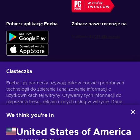
WYBÓR
TWÓRCÓW
Pobierz aplikację Eneba
Zobacz nasze recenzje na
Ciasteczka
Otrzymuj spersonalizowane oferty z grami
Eneba i jej partnerzy używają plików cookie i podobnych
technologii do zbierania i analizowania informacji o
Subskrybuj
użytkownikach tej witryny. Używamy tych informacji do
ulepszania treści, reklam i innych usług w witrynie. Dane
Możesz anulować subskrypcję w dowolnej chwili. Sprawdź
Politykę
Prywatności
, aby zyskać więcej informacji.
osobowe użytkownika mogą być również wykorzystywane
do personalizacji reklam.
We think you're in
Klikając "Akceptuję wszystko", użytkownik wyraża zgodę na
Polski
USD
korzystanie z tych technologii przez firmę Eneba i jej
United States of America
partnerów. Zgodę można dostosować, klikając przycisk
"Dostosuj".