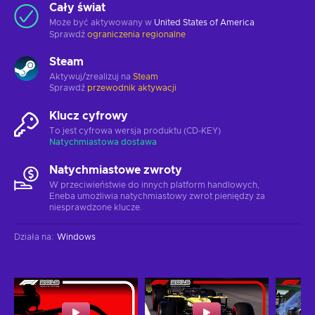
Cały świat
Może być aktywowany w
United States of America
Sprawdź
ograniczenia regionalne
Steam
Aktywuj/zrealizuj na
Steam
Sprawdź
przewodnik aktywacji
Klucz cyfrowy
To jest cyfrowa wersja produktu (CD-KEY)
Natychmiastowa dostawa
Natychmiastowe zwroty
W przeciwieństwie do innych platform handlowych,
Eneba umożliwia natychmiastowy zwrot pieniędzy za
niesprawdzone klucze.
Działa na
:
Windows