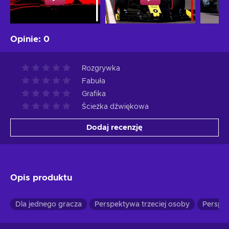
Opinie
:
0
Rozgrywka
Fabuła
Grafika
Ścieżka dźwiękowa
Dodaj recenzję
Opis produktu
Dla jednego gracza
Perspektywa trzeciej osoby
Perspe