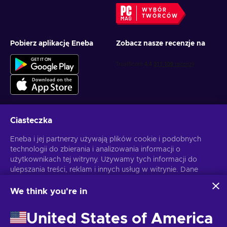
WYBÓR
TWÓRCÓW
Pobierz aplikację Eneba
Zobacz nasze recenzje na
Ciasteczka
Otrzymuj spersonalizowane oferty z grami
Eneba i jej partnerzy używają plików cookie i podobnych
technologii do zbierania i analizowania informacji o
Subskrybuj
użytkownikach tej witryny. Używamy tych informacji do
ulepszania treści, reklam i innych usług w witrynie. Dane
Możesz anulować subskrypcję w dowolnej chwili. Sprawdź
Politykę
Prywatności
, aby zyskać więcej informacji.
osobowe użytkownika mogą być również wykorzystywane
do personalizacji reklam.
We think you're in
Klikając "Akceptuję wszystko", użytkownik wyraża zgodę na
Polski
USD
korzystanie z tych technologii przez firmę Eneba i jej
United States of America
partnerów. Zgodę można dostosować, klikając przycisk