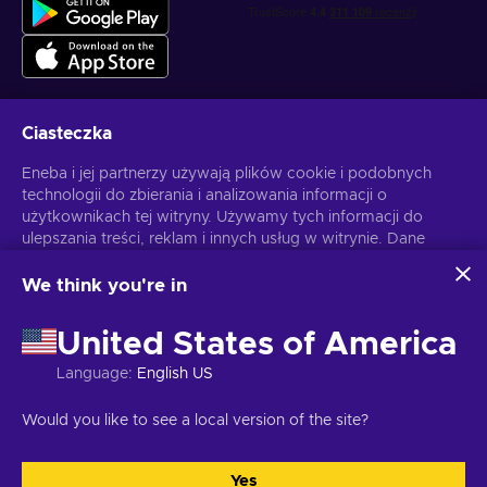
Ciasteczka
Otrzymuj spersonalizowane oferty z grami
Eneba i jej partnerzy używają plików cookie i podobnych
technologii do zbierania i analizowania informacji o
Subskrybuj
użytkownikach tej witryny. Używamy tych informacji do
ulepszania treści, reklam i innych usług w witrynie. Dane
Możesz anulować subskrypcję w dowolnej chwili. Sprawdź
Politykę
Prywatności
, aby zyskać więcej informacji.
osobowe użytkownika mogą być również wykorzystywane
do personalizacji reklam.
We think you're in
Klikając "Akceptuję wszystko", użytkownik wyraża zgodę na
Polski
USD
korzystanie z tych technologii przez firmę Eneba i jej
United States of America
partnerów. Zgodę można dostosować, klikając przycisk
"Dostosuj".
Language
:
English US
Więcej informacji na temat sposobu wykorzystywania
danych przez Google można znaleźć na stronie
Copyright © 2026 Eneba. Wszelkie prawa zastrzeżone.
JSC “Helis
Would you like to see a local version of the site?
Bezpieczeństwo i prywatność Google Business
.
play”, ul. Gyneju 4-333, Wilno, Republika Litewska
Regulamin
,
Informacje o polityce prywatności.
,
Preferencje ciasteczek
.
Yes
Akceptuję wszystkie
Dostosuj