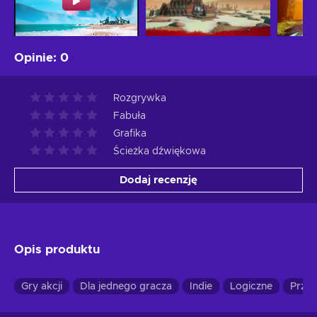
Opinie
:
0
Rozgrywka
Fabuła
Grafika
Ścieżka dźwiękowa
Dodaj recenzję
Opis produktu
Gry akcji
Dla jednego gracza
Indie
Logiczne
Przy