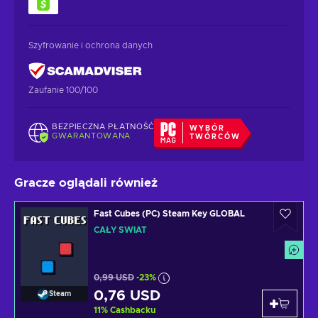
Szyfrowanie i ochrona danych
Zaufanie 100/100
BEZPIECZNA PŁATNOŚĆ
WYBÓR
GWARANTOWANA
TWÓRCÓW
Gracze oglądali również
Fast Cubes (PC) Steam Key GLOBAL
CAŁY ŚWIAT
0,99 USD
-23%
0,76 USD
Steam
11
%
Cashbacku