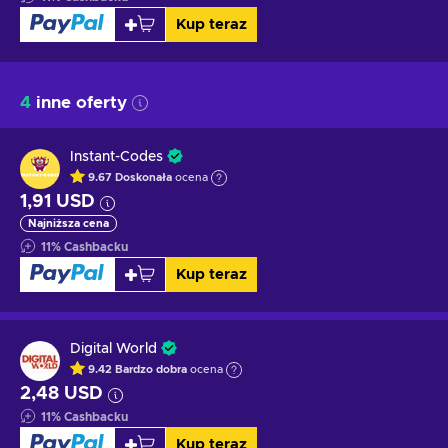
Kup teraz
4
inne oferty
Instant-Codes
9.67
Doskonała
ocena
1,91 USD
Najniższa cena
11
%
Cashbacku
Kup teraz
Digital World
9.42
Bardzo dobra
ocena
2,48 USD
11
%
Cashbacku
Kup teraz