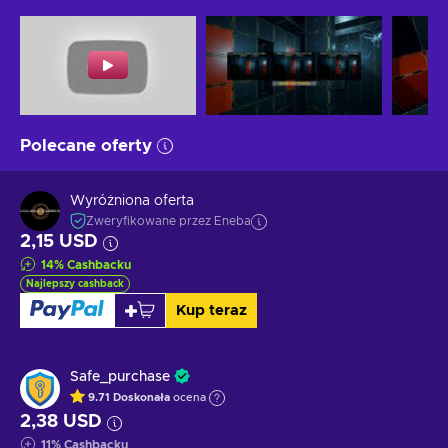
Polecane oferty
Wyróżniona oferta
Zweryfikowane przez Eneba
2,15 USD
14
%
Cashbacku
Najlepszy cashback
Kup teraz
Safe_purchase
9.71
Doskonała
ocena
2,38 USD
11
%
Cashbacku