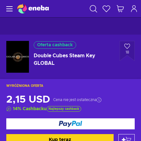
Oferta cashback
18
Double Cubes Steam Key
GLOBAL
WYRÓŻNIONA OFERTA
2,15 USD
Cena nie jest ostateczna
14
%
Cashbacku
Najlepszy cashback
Kup teraz