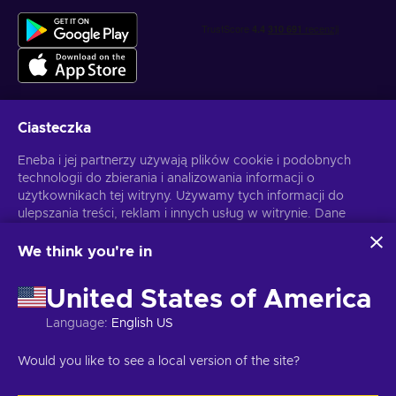
Ciasteczka
Otrzymuj spersonalizowane oferty z grami
Eneba i jej partnerzy używają plików cookie i podobnych
technologii do zbierania i analizowania informacji o
Subskrybuj
użytkownikach tej witryny. Używamy tych informacji do
ulepszania treści, reklam i innych usług w witrynie. Dane
Możesz anulować subskrypcję w dowolnej chwili. Sprawdź
Politykę
Prywatności
, aby zyskać więcej informacji.
osobowe użytkownika mogą być również wykorzystywane
do personalizacji reklam.
We think you're in
Klikając "Akceptuję wszystko", użytkownik wyraża zgodę na
Polski
USD
korzystanie z tych technologii przez firmę Eneba i jej
United States of America
partnerów. Zgodę można dostosować, klikając przycisk
"Dostosuj".
Language
:
English US
Więcej informacji na temat sposobu wykorzystywania
danych przez Google można znaleźć na stronie
Copyright © 2026 Eneba. Wszelkie prawa zastrzeżone.
JSC “Helis
Would you like to see a local version of the site?
Bezpieczeństwo i prywatność Google Business
.
play”, ul. Gyneju 4-333, Wilno, Republika Litewska
Regulamin
,
Informacje o polityce prywatności.
,
Preferencje ciasteczek
.