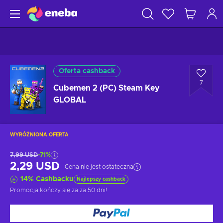
Oferta cashback
7
Cubemen 2 (PC) Steam Key
GLOBAL
WYRÓŻNIONA OFERTA
7,99 USD
-71%
2,29 USD
Cena nie jest ostateczna
14
%
Cashbacku
Najlepszy cashback
Promocja kończy się za
za 50 dni
!