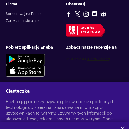
Firma
Obserwuj
Sprzedawaj na Eneba
Zareklamuj się u nas
WYBÓR
TWÓRCÓW
Pobierz aplikację Eneba
Zobacz nasze recenzje na
Ciasteczka
Otrzymuj spersonalizowane oferty z grami
Eneba i jej partnerzy używają plików cookie i podobnych
technologii do zbierania i analizowania informacji o
Subskrybuj
użytkownikach tej witryny. Używamy tych informacji do
ulepszania treści, reklam i innych usług w witrynie. Dane
Możesz anulować subskrypcję w dowolnej chwili. Sprawdź
Politykę
Prywatności
, aby zyskać więcej informacji.
osobowe użytkownika mogą być również wykorzystywane