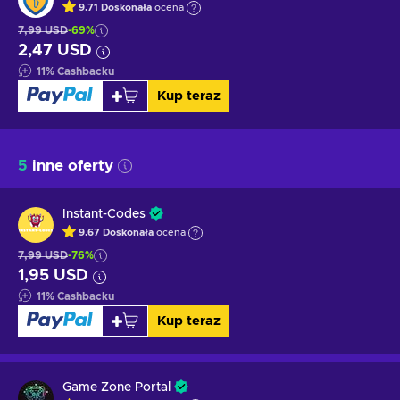
9.71
Doskonała
ocena
7,99 USD
-69%
2,47 USD
11
%
Cashbacku
Kup teraz
5
inne oferty
Instant-Codes
9.67
Doskonała
ocena
7,99 USD
-76%
1,95 USD
11
%
Cashbacku
Kup teraz
Game Zone Portal