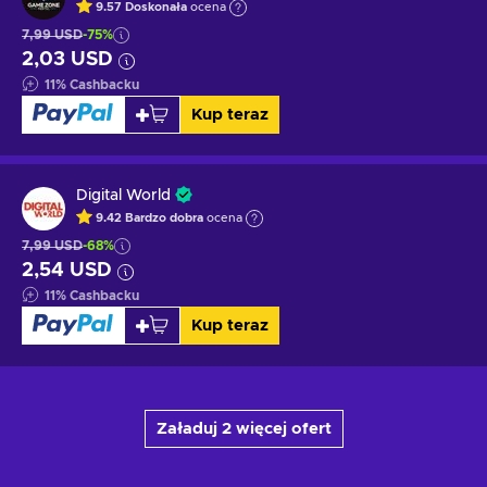
9.57
Doskonała
ocena
7,99 USD
-75%
2,03 USD
11
%
Cashbacku
Kup teraz
Digital World
9.42
Bardzo dobra
ocena
7,99 USD
-68%
2,54 USD
11
%
Cashbacku
Kup teraz
Załaduj 2 więcej ofert