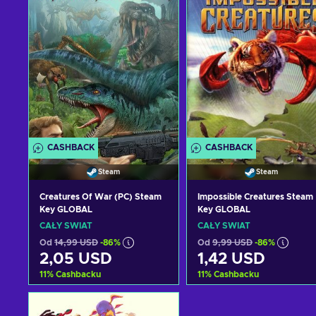
CASHBACK
CASHBACK
Steam
Steam
Creatures Of War (PC) Steam
Impossible Creatures Steam
Key GLOBAL
Key GLOBAL
CAŁY ŚWIAT
CAŁY ŚWIAT
Od
14,99 USD
-86%
Od
9,99 USD
-86%
2,05 USD
1,42 USD
11
%
Cashbacku
11
%
Cashbacku
Dodaj do koszyka
Dodaj do koszyka