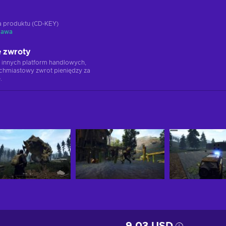
ja produktu (CD-KEY)
tawa
 zwroty
 innych platform handlowych,
chmiastowy zwrot pieniędzy za
.