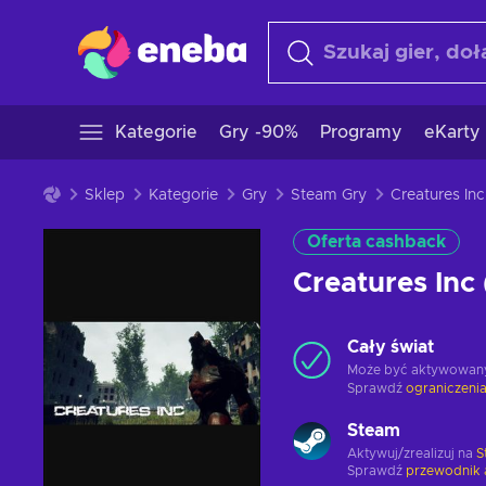
Kategorie
Gry -90%
Programy
eKarty
Sklep
Kategorie
Gry
Steam Gry
Oferta cashback
Creatures In
Cały świat
Może być aktywowan
Sprawdź
ograniczenia
Steam
Aktywuj/zrealizuj na
S
Sprawdź
przewodnik 