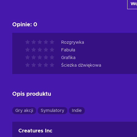
Wc
Zobacz oferty
Opinie
:
0
Rozgrywka
Fabuła
Grafika
Ścieżka dźwiękowa
Opis produktu
Gry akcji
Symulatory
Indie
Creatures Inc