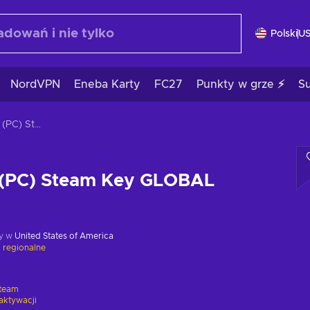
Polski
U
NordVPN
Eneba Karty
FC27
Punkty w grze ⚡
S
Creatures Inc (PC) Steam Key GLOBAL
c (PC) Steam Key GLOBAL
y w
United States of America
 regionalne
team
aktywacji