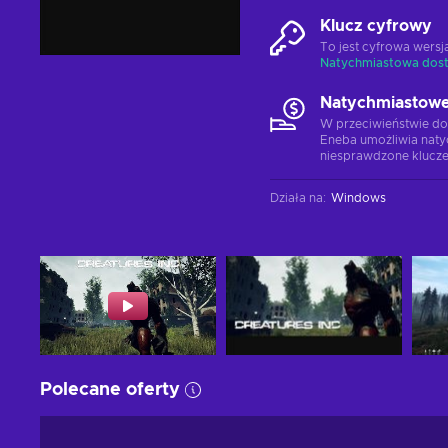
Klucz cyfrowy
To jest cyfrowa wers
Natychmiastowa dos
Natychmiastowe
W przeciwieństwie do
Eneba umożliwia naty
niesprawdzone klucze
Działa na
:
Windows
Polecane oferty