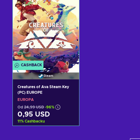
Zobacz oferty
Zobacz oferty
CASHBACK
Steam
Creatures of Ava Steam Key
(PC) EUROPE
EUROPA
Od
24,99 USD
-96%
0,95 USD
11
%
Cashbacku
Dodaj do koszyka