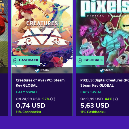
CASHBACK
CASHBACK
Steam
Steam
Creatures of Ava (PC) Steam
PIXELS: Digital Creatures (P
Key GLOBAL
Steam Key GLOBAL
CAŁY ŚWIAT
CAŁY ŚWIAT
Od
24,99 USD
-97%
Od
9,99 USD
-44%
0,74 USD
5,63 USD
11
%
Cashbacku
11
%
Cashbacku
Dodaj do koszyka
Dodaj do koszyka