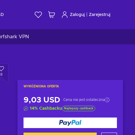
|
SD
Zaloguj
Zarejestruj
urfshark VPN
8
WYRÓŻNIONA OFERTA
9,03 USD
Cena nie jest ostateczna
14
%
Cashbacku
Najlepszy cashback