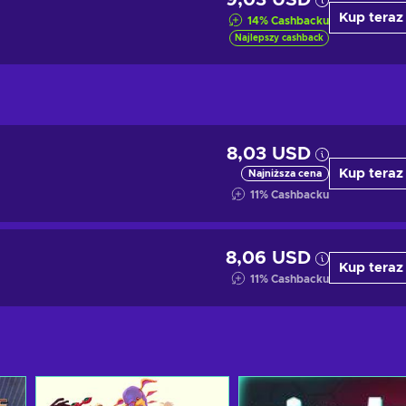
9,03 USD
Kup teraz
14
%
Cashbacku
Najlepszy cashback
8,03 USD
Kup teraz
Najniższa cena
11
%
Cashbacku
8,06 USD
Kup teraz
11
%
Cashbacku