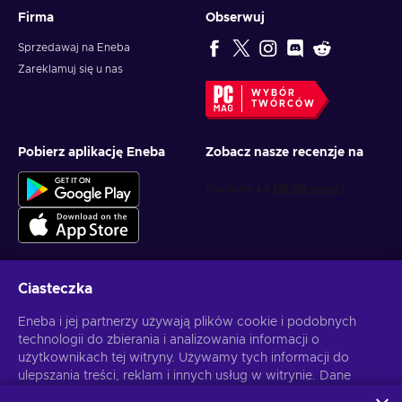
Firma
Obserwuj
Sprzedawaj na Eneba
Zareklamuj się u nas
WYBÓR
TWÓRCÓW
Pobierz aplikację Eneba
Zobacz nasze recenzje na
Ciasteczka
Otrzymuj spersonalizowane oferty z grami
Eneba i jej partnerzy używają plików cookie i podobnych
technologii do zbierania i analizowania informacji o
Subskrybuj
użytkownikach tej witryny. Używamy tych informacji do
ulepszania treści, reklam i innych usług w witrynie. Dane
Możesz anulować subskrypcję w dowolnej chwili. Sprawdź
Politykę
Prywatności
, aby zyskać więcej informacji.
osobowe użytkownika mogą być również wykorzystywane