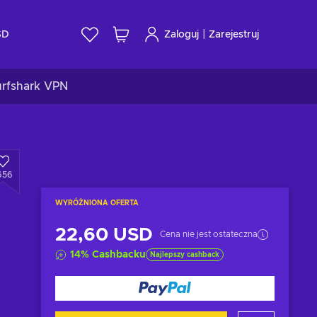
|
SD
Zaloguj
Zarejestruj
urfshark VPN
656
WYRÓŻNIONA OFERTA
22,60 USD
Cena nie jest ostateczna
14
%
Cashbacku
Najlepszy cashback