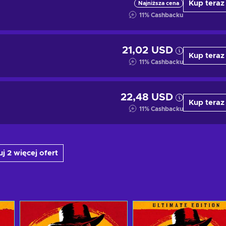
Kup teraz
Najniższa cena
11
%
Cashbacku
21,02 USD
Kup teraz
11
%
Cashbacku
22,48 USD
Kup teraz
11
%
Cashbacku
j 2 więcej ofert