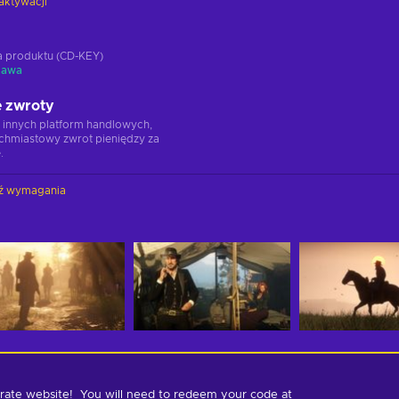
aktywacji
ja produktu (CD-KEY)
tawa
 zwroty
 innych platform handlowych,
chmiastowy zwrot pieniędzy za
.
ź wymagania
arate website!  You will need to redeem your code at 