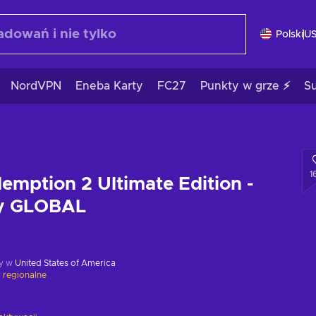
Polski
U
NordVPN
Eneba Karty
FC27
Punkty w grze ⚡
S
1
mption 2 Ultimate Edition -
ey GLOBAL
y w
United States of America
 regionalne