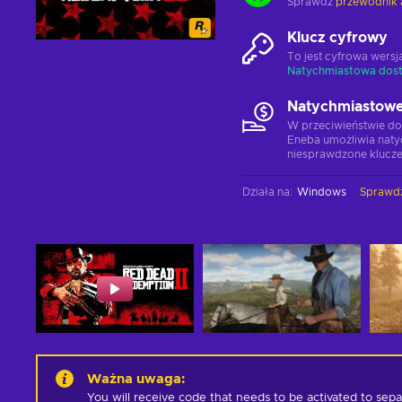
Sprawdź
przewodnik 
Klucz cyfrowy
To jest cyfrowa wers
Natychmiastowa dos
Natychmiastowe
W przeciwieństwie do
Eneba umożliwia naty
niesprawdzone klucze
Działa na
:
Windows
Sprawd
Ważna uwaga
:
You will receive code that needs to be activated to sep