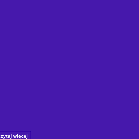
Zobacz oferty
Zobacz oferty
zytaj więcej