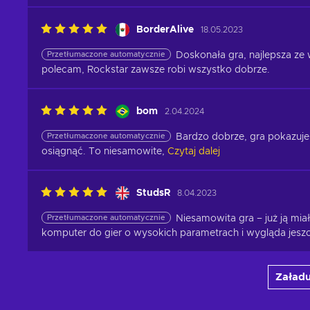
BorderAlive
18.05.2023
Przetłumaczone automatycznie
Doskonała gra, najlepsza ze 
polecam, Rockstar zawsze robi wszystko dobrze.
bom
2.04.2024
Przetłumaczone automatycznie
Bardzo dobrze, gra pokazuje,
osiągnąć. To niesamowite,
Czytaj dalej
StudsR
8.04.2023
Przetłumaczone automatycznie
Niesamowita gra – już ją mi
komputer do gier o wysokich parametrach i wygląda jeszcz
Załadu