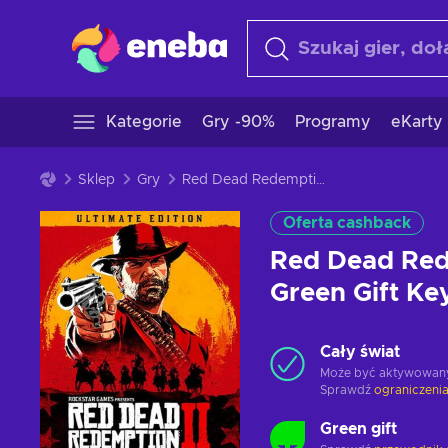
Kategorie
Gry -90%
Programy
eKarty
Sklep
Gry
Red Dead Redemption 2 Ultimate Edition - Green Gift Key GLOBAL
Oferta cashback
Red Dead Rede
Green Gift K
Cały świat
Może być aktywowan
Sprawdź
ograniczenia
Green gift