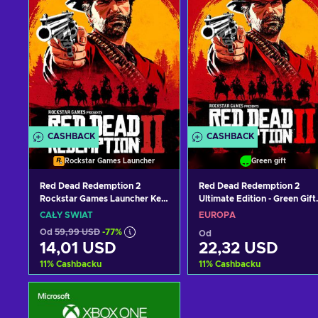
CASHBACK
CASHBACK
Rockstar Games Launcher
Green gift
Red Dead Redemption 2
Red Dead Redemption 2
Rockstar Games Launcher Key
Ultimate Edition - Green Gift
GLOBAL
Key EUROPE
CAŁY ŚWIAT
EUROPA
Od
59,99 USD
-77%
Od
14,01 USD
22,32 USD
11
%
Cashbacku
11
%
Cashbacku
Dodaj do koszyka
Dodaj do koszyka