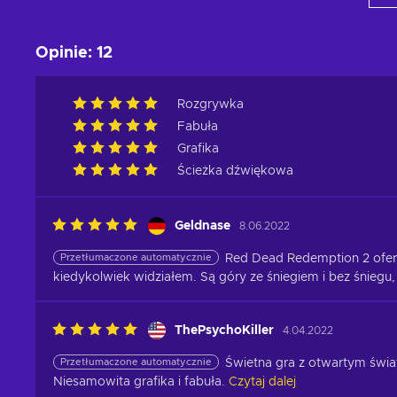
Opinie
:
12
Rozgrywka
Fabuła
Grafika
Ścieżka dźwiękowa
Geldnase
8.06.2022
Przetłumaczone automatycznie
Red Dead Redemption 2 oferuj
kiedykolwiek widziałem. Są góry ze śniegiem i bez śniegu, 
ThePsychoKiller
4.04.2022
Przetłumaczone automatycznie
Świetna gra z otwartym świat
Niesamowita grafika i fabuła.
Czytaj dalej