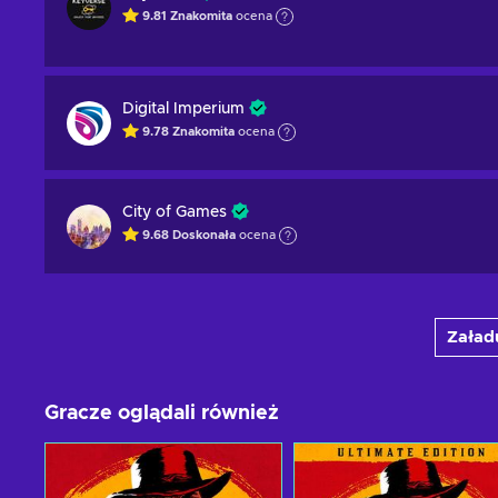
9.81
Znakomita
ocena
Digital Imperium
9.78
Znakomita
ocena
City of Games
9.68
Doskonała
ocena
Załadu
Gracze oglądali również