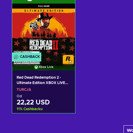
Zobacz oferty
Zobacz oferty
CASHBACK
Xbox Live
Red Dead Redemption 2 -
Ultimate Edition XBOX LIVE
Key TURKEY
TURCJA
Od
22,22 USD
11
%
Cashbacku
Dodaj do koszyka
Wc
Zobacz oferty