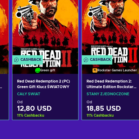
CASHBACK
CASHBACK
Green gift
Rockstar Games Launcher
Red Dead Redemption 2 (PC)
Red Dead Redemption 2:
Green Gift Klucz ŚWIATOWY
Ultimate Edition Rockstar
Games Launcher Key UNITE
CAŁY ŚWIAT
STANY ZJEDNOCZONE
STATES
Od
Od
12,80 USD
18,85 USD
11
%
Cashbacku
11
%
Cashbacku
Dodaj do koszyka
Dodaj do koszyka