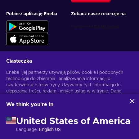
Pobierz aplikację Eneba
Zobacz nasze recenzje na
Ciasteczka
Otrzymuj spersonalizowane oferty z grami
Eneba i jej partnerzy używają plików cookie i podobnych
technologii do zbierania i analizowania informacji o
Subskrybuj
użytkownikach tej witryny. Używamy tych informacji do
ulepszania treści, reklam i innych usług w witrynie. Dane
Możesz anulować subskrypcję w dowolnej chwili. Sprawdź
Politykę
Prywatności
, aby zyskać więcej informacji.
osobowe użytkownika mogą być również wykorzystywane
do personalizacji reklam.
We think you're in
Klikając "Akceptuję wszystko", użytkownik wyraża zgodę na
Polski
USD
korzystanie z tych technologii przez firmę Eneba i jej
United States of America
partnerów. Zgodę można dostosować, klikając przycisk
"Dostosuj".
Language
:
English US
Więcej informacji na temat sposobu wykorzystywania