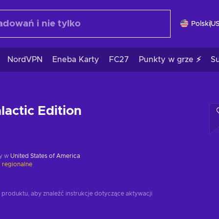
Polski
U
NordVPN
Eneba Karty
FC27
Punkty w grze ⚡
S
lactic Edition
y w
United States of America
 regionalne
 produktu, aby znaleźć instrukcje dotyczące aktywacji