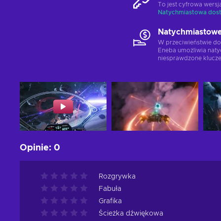
To jest cyfrowa wers
Natychmiastowa dos
Natychmiastowe
W przeciwieństwie do
Eneba umożliwia naty
niesprawdzone klucze
Opinie
:
0
Rozgrywka
Fabuła
Grafika
Ścieżka dźwiękowa