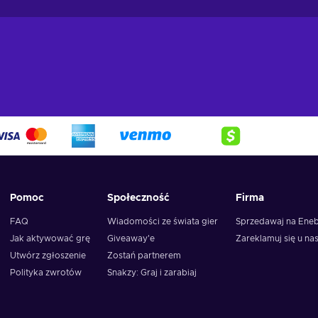
Pomoc
Społeczność
Firma
FAQ
Wiadomości ze świata gier
Sprzedawaj na Ene
Jak aktywować grę
Giveaway'e
Zareklamuj się u na
Utwórz zgłoszenie
Zostań partnerem
Polityka zwrotów
Snakzy: Graj i zarabiaj