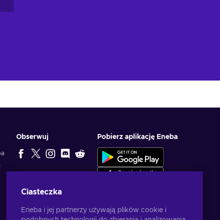
Obserwuj
Pobierz aplikację Eneba
ba
s
WYBÓR
TWÓRCÓW
Ciasteczka
Eneba i jej partnerzy używają plików cookie i