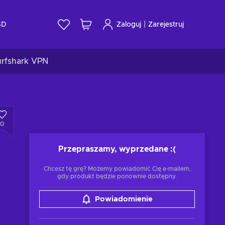
|
SD
Zaloguj
Zarejestruj
urfshark VPN
0
Przepraszamy, wyprzedane
:(
Chcesz tę grę? Możemy powiadomić Cię e-mailem,
gdy produkt będzie ponownie dostępny.
Powiadomienie