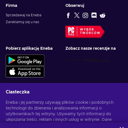
Firma
Obserwuj
Sprzedawaj na Eneba
Zareklamuj się u nas
WYBÓR
TWÓRCÓW
Pobierz aplikację Eneba
Zobacz nasze recenzje na
Ciasteczka
Otrzymuj spersonalizowane oferty z grami
Eneba i jej partnerzy używają plików cookie i podobnych
technologii do zbierania i analizowania informacji o
Subskrybuj
użytkownikach tej witryny. Używamy tych informacji do
ulepszania treści, reklam i innych usług w witrynie. Dane
Możesz anulować subskrypcję w dowolnej chwili. Sprawdź
Politykę
Prywatności
, aby zyskać więcej informacji.
osobowe użytkownika mogą być również wykorzystywane