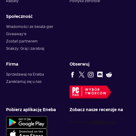
Rabaty
Polityka zwrotów
Społeczność
Wiadomości ze świata gier
Giveaway'e
Zostań partnerem
Snakzy: Graj i zarabiaj
Firma
Obserwuj
Sprzedawaj na Eneba
Zareklamuj się u nas
WYBÓR
TWÓRCÓW
Pobierz aplikację Eneba
Zobacz nasze recenzje na