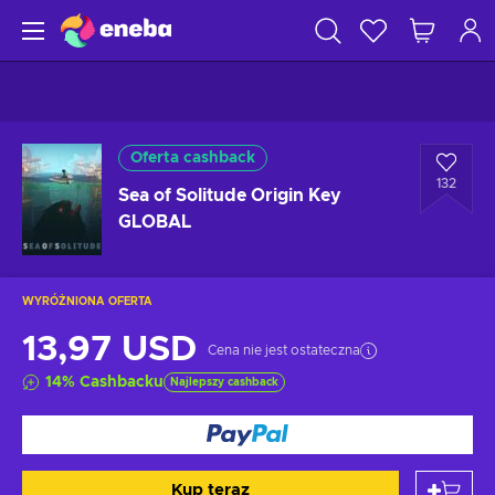
Oferta cashback
132
Sea of Solitude Origin Key
GLOBAL
WYRÓŻNIONA OFERTA
13,97 USD
Cena nie jest ostateczna
14
%
Cashbacku
Najlepszy cashback
Kup teraz