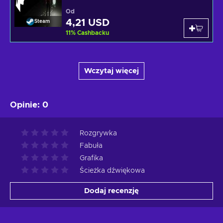
Od
4,21 USD
Steam
11
%
Cashbacku
Wczytaj więcej
Opinie
:
0
Rozgrywka
Fabuła
Grafika
Ścieżka dźwiękowa
Dodaj recenzję