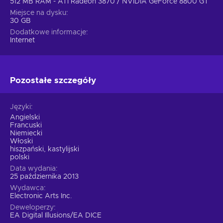
512 MB RAM - ATI Radeon 3870 / NVIDIA GeForce 8800 GT
Miejsce na dysku
30 GB
Dodatkowe informacje
Internet
Pozostałe szczegóły
Języki
Angielski
Francuski
Niemiecki
Włoski
hiszpański, kastylijski
polski
Data wydania
25 października 2013
Wydawca
Electronic Arts Inc.
Deweloperzy
EA Digital Illusions/EA DICE