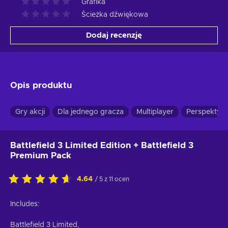
Grafika
Ścieżka dźwiękowa
Dodaj recenzję
Opis produktu
Gry akcji
Dla jednego gracza
Multiplayer
Perspektywa
Battlefield 3 Limited Edition + Battlefield 3
Premium Pack
4.64
/ 5 z 11 ocen
Includes:
Battlefield 3 Limited,