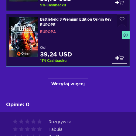
9
%
Cashbacku
Battlefield 3 Premium Edition Origin Key
EUROPE
EUROPA
Od
39,24 USD
Origin
11
%
Cashbacku
Wczytaj więcej
Opinie
:
0
Rozgrywka
Fabuła