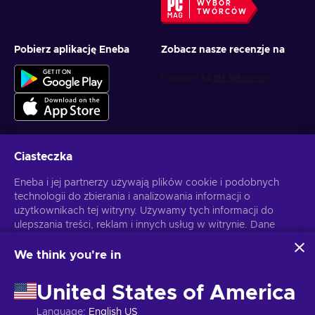
WYBÓR
TWÓRCÓW
Pobierz aplikację Eneba
Zobacz nasze recenzje na
Ciasteczka
Otrzymuj spersonalizowane oferty z grami
Eneba i jej partnerzy używają plików cookie i podobnych
technologii do zbierania i analizowania informacji o
Subskrybuj
użytkownikach tej witryny. Używamy tych informacji do
ulepszania treści, reklam i innych usług w witrynie. Dane
Możesz anulować subskrypcję w dowolnej chwili. Sprawdź
Politykę
Prywatności
, aby zyskać więcej informacji.
osobowe użytkownika mogą być również wykorzystywane
do personalizacji reklam.
We think you're in
Klikając "Akceptuję wszystko", użytkownik wyraża zgodę na
Polski
USD
korzystanie z tych technologii przez firmę Eneba i jej
United States of America
partnerów. Zgodę można dostosować, klikając przycisk
"Dostosuj".
Language
:
English US