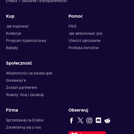
Eneba — zaufanie i transparentność
Kup
Pomoc
Jak kupować
FAQ
Kolekcje
Jak aktywować grę
Program lojalnościowy
Utwórz zgłoszenie
Rabaty
Polityka zwrotów
Społeczność
Wiadomości ze świata gier
Giveaway'e
Zostań partnerem
Snakzy: Graj i zarabiaj
Firma
Obserwuj
Sprzedawaj na Eneba
Zareklamuj się u nas