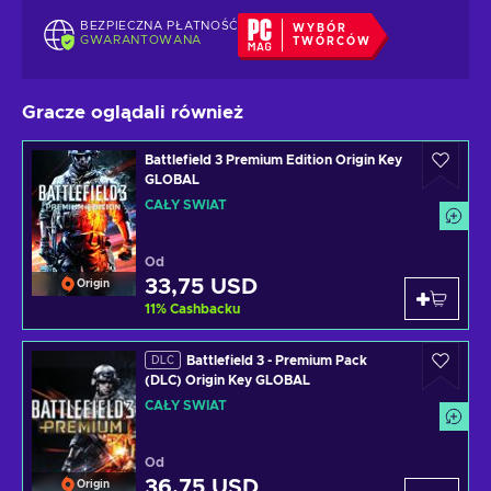
BEZPIECZNA PŁATNOŚĆ
WYBÓR
GWARANTOWANA
TWÓRCÓW
Gracze oglądali również
Battlefield 3 Premium Edition Origin Key
GLOBAL
CAŁY ŚWIAT
Od
33,75 USD
Origin
11
%
Cashbacku
Battlefield 3 - Premium Pack
DLC
(DLC) Origin Key GLOBAL
CAŁY ŚWIAT
Od
36,75 USD
Origin