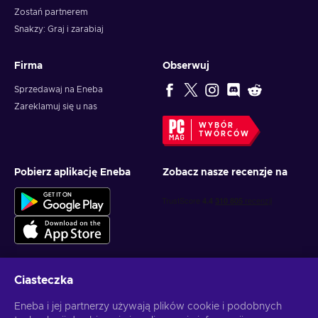
Zostań partnerem
Snakzy: Graj i zarabiaj
Firma
Obserwuj
Sprzedawaj na Eneba
Zareklamuj się u nas
WYBÓR
TWÓRCÓW
Pobierz aplikację Eneba
Zobacz nasze recenzje na
Ciasteczka
Otrzymuj spersonalizowane oferty z grami
Eneba i jej partnerzy używają plików cookie i podobnych