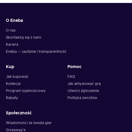
6. You will have a summary of your transaction appearing
and your crypto will arrive soon in your wallet.
O Eneba
Note: You can choose one currency at a time and can only
redeem your whole voucher at once. Once you’ve done that,
O nas
you should give it up to 30 minutes for your cryptocurrency
Skontaktuj się z nami
to arrive in your wallet. After that, you can use your new
Kariera
wallet balance as you like.
Eneba — zaufanie i transparentność
Kup
Pomoc
Jak kupować
FAQ
Kolekcje
Jak aktywować grę
Program lojalnościowy
Utwórz zgłoszenie
Rabaty
Polityka zwrotów
Społeczność
Wiadomości ze świata gier
Giveaway'e