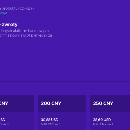
ja produktu (CD-KEY)
tawa
 zwroty
 innych platform handlowych,
chmiastowy zwrot pieniędzy za
.
CNY
200 CNY
250 CNY
USD
30,88 USD
38,60 USD
NY na
1
6.48 CNY na
1
6.48 CNY na
1