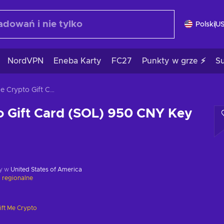
Polski
U
NordVPN
Eneba Karty
FC27
Punkty w grze ⚡
S
Gift Me Crypto Gift Card (SOL) 950 CNY Key GLOBAL
o Gift Card (SOL) 950 CNY Key
y w
United States of America
 regionalne
ift Me Crypto