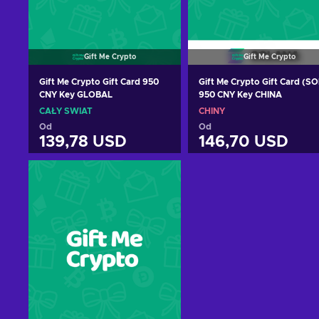
Gift Me Crypto
Gift Me Crypto
Gift Me Crypto Gift Card 950
Gift Me Crypto Gift Card (SO
CNY Key GLOBAL
950 CNY Key CHINA
CAŁY ŚWIAT
CHINY
Od
Od
139,78 USD
146,70 USD
Dodaj do koszyka
Dodaj do koszyka
Zobacz oferty
Zobacz oferty