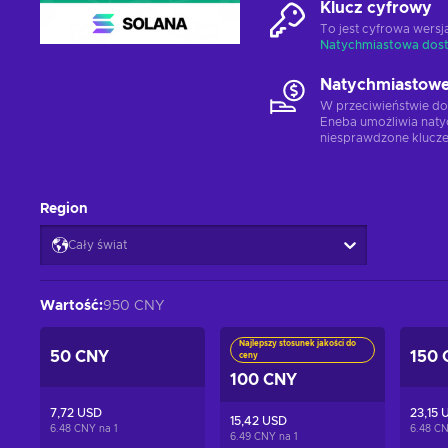
Klucz cyfrowy
To jest cyfrowa wers
Natychmiastowa dos
Natychmiastowe
W przeciwieństwie do
Eneba umożliwia naty
niesprawdzone klucze
Region
Cały świat
Wartość
:
950 CNY
Najlepszy stosunek jakości do
50 CNY
150 
ceny
100 CNY
7,72 USD
23,15 
15,42 USD
6.48 CNY na
1
6.48 C
6.49 CNY na
1