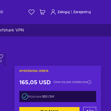
|
SD
Zaloguj
Zarejestruj
urfshark VPN
0
WYRÓŻNIONA OFERTA
165,05 USD
Cena nie jest ostateczna
Wybrane:
950 CNY