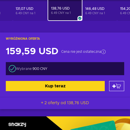
138,76 USD
131,07 USD
146,48 USD
154,2
6.49 CNY na
1
1
6.49 CNY na
1
6.49 CNY na
1
6.49 
WYRÓŻNIONA OFERTA
159,59 USD
Cena nie jest ostateczna
Wybrane:
900 CNY
Kup teraz
+ 2 oferty od
138,76 USD