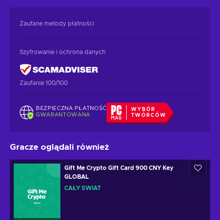
Zaufane metody płatności
Szyfrowanie i ochrona danych
Zaufanie 100/100
BEZPIECZNA PŁATNOŚĆ
WYBÓR
GWARANTOWANA
TWÓRCÓW
Gracze oglądali również
Gift Me Crypto Gift Card 900 CNY Key
GLOBAL
CAŁY ŚWIAT