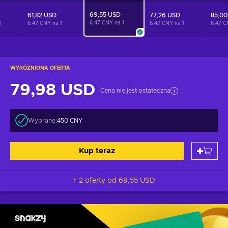
69,55 USD
61,82 USD
77,26 USD
85,00
6.47 CNY na
1
1
6.47 CNY na
1
6.47 CNY na
1
6.47 
WYRÓŻNIONA OFERTA
79,98 USD
Cena nie jest ostateczna
Wybrane:
450 CNY
Kup teraz
+ 2 oferty od
69,55 USD