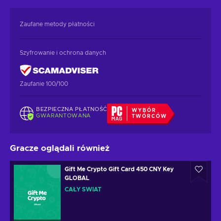
Zaufane metody płatności
Szyfrowanie i ochrona danych
Zaufanie 100/100
BEZPIECZNA PŁATNOŚĆ
WYBÓR
GWARANTOWANA
TWÓRCÓW
Gracze oglądali również
Gift Me Crypto Gift Card 450 CNY Key
GLOBAL
CAŁY ŚWIAT