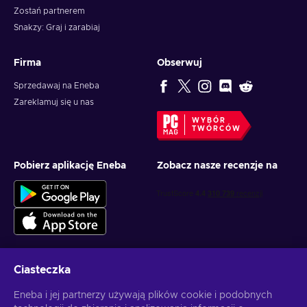
Zostań partnerem
Snakzy: Graj i zarabiaj
Firma
Obserwuj
Sprzedawaj na Eneba
Zareklamuj się u nas
WYBÓR
TWÓRCÓW
Pobierz aplikację Eneba
Zobacz nasze recenzje na
Ciasteczka
Otrzymuj spersonalizowane oferty z grami
Eneba i jej partnerzy używają plików cookie i podobnych