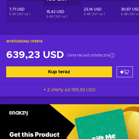
7,71 USD
23,14 USD
30,87 US
15,42 USD
6.49 CNY na
1
6.48 CNY na
1
6.48 CNY 
6.49 CNY na
1
WYRÓŻNIONA OFERTA
639,23 USD
Cena nie jest ostateczna
Kup teraz
+ 2 oferty od
555,83 USD