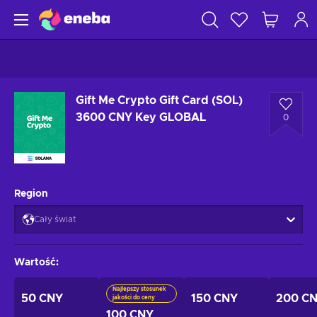
Gift Me Crypto Gift Card (SOL)
3600 CNY Key GLOBAL
0
Region
Cały świat
Wartość
:
Najlepszy stosunek
50 CNY
150 CNY
200 C
jakości do ceny
100 CNY