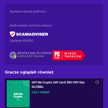
Zaufane metody płatności
Szyfrowanie i ochrona danych
Zaufanie 100/100
BEZPIECZNA PŁATNOŚĆ
WYBÓR
GWARANTOWANA
TWÓRCÓW
Gracze oglądali również
Gift Me Crypto Gift Card 350 CNY Key
GLOBAL
CAŁY ŚWIAT