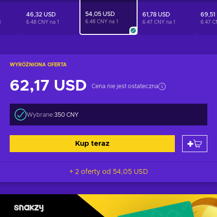
54,05 USD
46,32 USD
61,78 USD
69,51
6.48 CNY na
1
1
6.48 CNY na
1
6.47 CNY na
1
6.47 
WYRÓŻNIONA OFERTA
62,17 USD
Cena nie jest ostateczna
Wybrane:
350 CNY
Kup teraz
+ 2 oferty od
54,05 USD