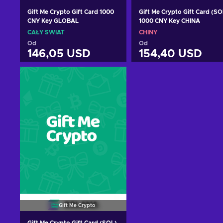
Gift Me Crypto Gift Card 1000
Gift Me Crypto Gift Card (SO
CNY Key GLOBAL
1000 CNY Key CHINA
CAŁY ŚWIAT
CHINY
Od
Od
146,05 USD
154,40 USD
Dodaj do koszyka
Dodaj do koszyka
Zobacz oferty
Zobacz oferty
Gift Me Crypto
Gift Me Crypto Gift Card (SOL)