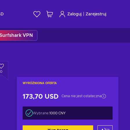
|
SD
Zaloguj
Zarejestruj
Surfshark VPN
0
WYRÓŻNIONA OFERTA
173,70 USD
Cena nie jest ostateczna
Wybrane:
1000 CNY