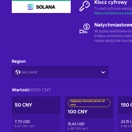
Klucz cyfrowy
To jest cyfrowa wers
Natychmiastowa dos
Natychmiastowe
W przeciwieństwie do
Eneba umożliwia naty
niesprawdzone klucze
Region
Cały świat
Wartość
:
1000 CNY
Najlepszy stosunek jakości do
50 CNY
150 
ceny
100 CNY
7,73 USD
23,15 
15,43 USD
6.47 CNY na
1
6.48 C
6.48 CNY na
1