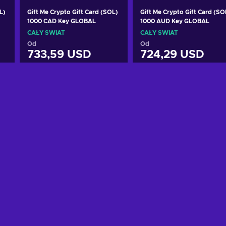
L)
Gift Me Crypto Gift Card (SOL)
Gift Me Crypto Gift Card (SO
1000 CAD Key GLOBAL
1000 AUD Key GLOBAL
CAŁY ŚWIAT
CAŁY ŚWIAT
Od
Od
733,59 USD
724,29 USD
Dodaj do koszyka
Dodaj do koszyka
Zobacz oferty
Zobacz oferty