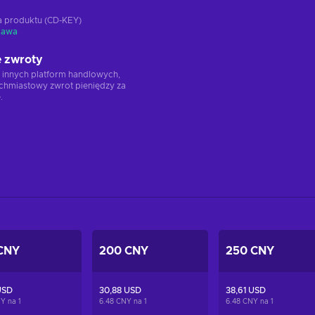
ja produktu (CD-KEY)
tawa
 zwroty
 innych platform handlowych,
chmiastowy zwrot pieniędzy za
.
CNY
200 CNY
250 CNY
USD
30,88 USD
38,61 USD
NY na
1
6.48 CNY na
1
6.48 CNY na
1