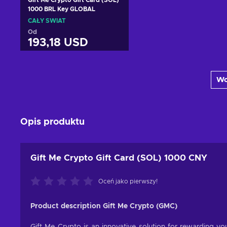
1000 BRL Key GLOBAL
CAŁY ŚWIAT
Od
193,18 USD
Dodaj do koszyka
Wc
Zobacz oferty
Opis produktu
Gift Me Crypto Gift Card (SOL) 1000 CNY
Oceń jako pierwszy!
Product description Gift Me Crypto (GMC)
Gift Me Crypto is an innovative solution for rewarding you