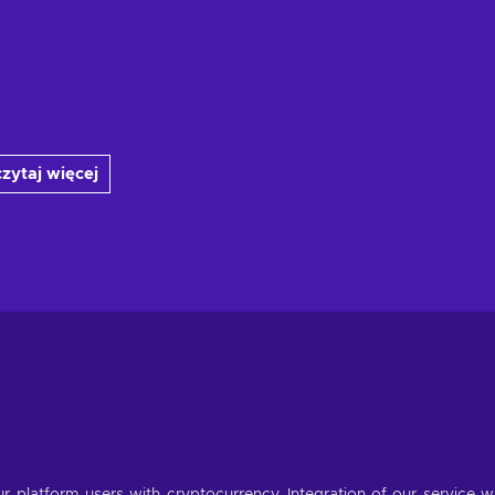
zytaj więcej
r platform users with cryptocurrency. Integration of our service wi