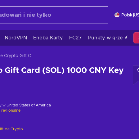
Polski
U
NordVPN
Eneba Karty
FC27
Punkty w grze ⚡
Gift Me Crypto Gift Card (SOL) 1000 CNY Key GLOBAL
o Gift Card (SOL) 1000 CNY Key
y w
United States of America
 regionalne
ift Me Crypto