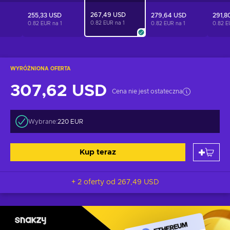
267,49 USD
255,33 USD
279,64 USD
291,8
0.82 EUR na
1
1
0.82 EUR na
1
0.82 EUR na
1
0.82 
WYRÓŻNIONA OFERTA
307,62 USD
Cena nie jest ostateczna
Wybrane:
220 EUR
Kup teraz
+ 2 oferty od
267,49 USD