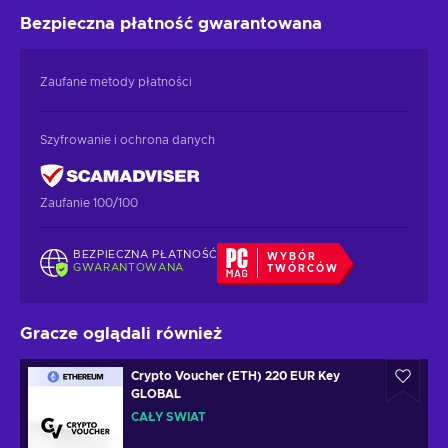
Bezpieczna płatność
gwarantowana
Zaufane metody płatności
Szyfrowanie i ochrona danych
Zaufanie 100/100
BEZPIECZNA PŁATNOŚĆ
WYBÓR
GWARANTOWANA
TWÓRCÓW
Gracze oglądali również
Crypto Voucher (ETH) 220 EUR Key
GLOBAL
CAŁY ŚWIAT