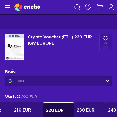
Crypto Voucher (ETH) 220 EUR
Key EUROPE
0
Region
Europa
Wartość
:
220 EUR
R
210 EUR
230 EUR
240
220 EUR