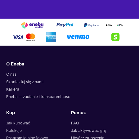
into the Crypto Voucher wallet.
O Eneba
O nas
Skontaktuj się z nami
Kariera
Eneba — zaufanie i transparentność
Kup
Pomoc
Jak kupować
FAQ
Kolekcje
Jak aktywować grę
Program lojalnościowy
Utwórz zgłoszenie