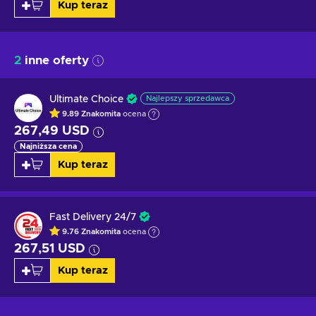
Kup teraz
2
inne oferty
Ultimate Choice
Najlepszy sprzedawca
9.89
Znakomita
ocena
267,49 USD
Najniższa cena
Kup teraz
Fast Delivery 24/7
9.76
Znakomita
ocena
267,51 USD
Kup teraz