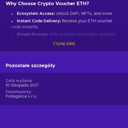
Why Choose Crypto Voucher ETH?
Ecosystem Access:
Unlock DeFi, NFTs, and more.
Instant Code Delivery:
Receive your ETH voucher
code instantly.
Simple Process:
Only essential information required.
Great Gift:
Introduce loved ones to Ethereum’s world.
Czytaj dalej
How to Redeem Your ETH Voucher Code:
Set up an Ethereum-compatible wallet.
Pozostałe szczegóły
Head to the Crypto Voucher website.
Input your ETH voucher code.
Data wydania
10 listopada 2017
Provide your email for confirmation.
Deweloperzy
Choose Ethereum (ETH).
Fintegence s.r.o.
Enter your wallet address.
Click “I understand & agree. Redeem.”
ETH appears in your wallet in about 30 minutes.
For lower fees and extended functionality, redeem directly