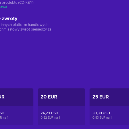
ja produktu (CD-KEY)
tawa
 zwroty
 innych platform handlowych,
chmiastowy zwrot pieniędzy za
.
UR
20 EUR
25 EUR
USD
24,29 USD
30,30 USD
UR na
1
0.82 EUR na
1
0.83 EUR na
1