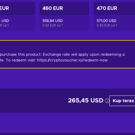
 EUR
460 EUR
470 EUR
4 USD
558,84 USD
571,00 USD
UR na
1
0.82 EUR na
1
0.82 EUR na
1
purchase this product. Exchange rate will apply upon redeeming a 
ate. To redeem visit: https://cryptovoucher.io/redeem-now
265,45 USD
Kup teraz