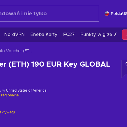
Polski
U
NordVPN
Eneba Karty
FC27
Punkty w grze ⚡
Crypto Voucher (ETH) 190 EUR Key GLOBAL
er (ETH) 190 EUR Key GLOBAL
y w
United States of America
 regionalne
aktywacji