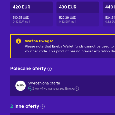
420 EUR
430 EUR
440
510,25 USD
522,39 USD
534,5
0.82 EUR na
1
0.82 EUR na
1
0.82 E
Ważna uwaga
:
Please note that Eneba Wallet funds cannot be used to 
voucher code. This product has no pre-set expiration d
Polecane oferty
Wyróżniona oferta
Zweryfikowane przez Eneba
2
inne oferty