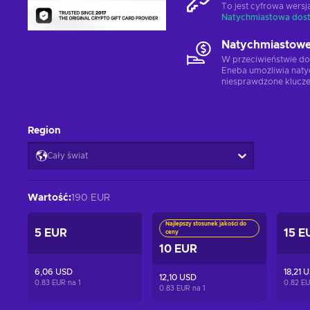
To jest cyfrowa wers
Natychmiastowa dos
Natychmiastowe
W przeciwieństwie do
Eneba umożliwia naty
niesprawdzone klucze
Region
Cały świat
Wartość
:
190 EUR
Najlepszy stosunek jakości do
5 EUR
15 E
ceny
10 EUR
6,06 USD
18,21 
12,10 USD
0.83 EUR na
1
0.82 E
0.83 EUR na
1