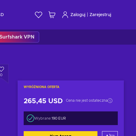
|
SD
Zaloguj
Zarejestruj
Surfshark VPN
0
WYRÓŻNIONA OFERTA
265,45 USD
Cena nie jest ostateczna
Wybrane:
190 EUR