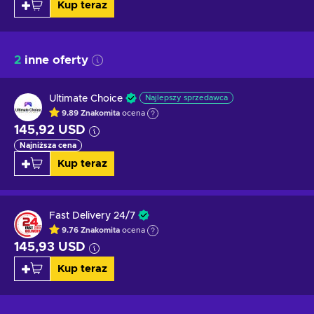
Kup teraz
2
inne oferty
Ultimate Choice
Najlepszy sprzedawca
9.89
Znakomita
ocena
145,92 USD
Najniższa cena
Kup teraz
Fast Delivery 24/7
9.76
Znakomita
ocena
145,93 USD
Kup teraz