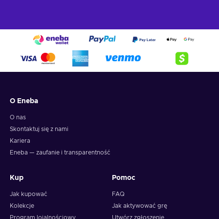
into the Crypto Voucher wallet.
O Eneba
O nas
Skontaktuj się z nami
Kariera
Eneba — zaufanie i transparentność
Kup
Pomoc
Jak kupować
FAQ
Kolekcje
Jak aktywować grę
Program lojalnościowy
Utwórz zgłoszenie