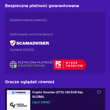
Bezpieczna płatność
gwarantowana
Zaufane metody płatności
Szyfrowanie i ochrona danych
Zaufanie 100/100
BEZPIECZNA PŁATNOŚĆ
WYBÓR
GWARANTOWANA
TWÓRCÓW
Gracze oglądali również
Crypto Voucher (ETH) 120 EUR Key
GLOBAL
CAŁY ŚWIAT