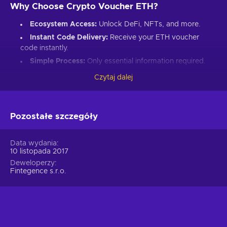
Why Choose Crypto Voucher ETH?
Ecosystem Access:
Unlock DeFi, NFTs, and more.
Instant Code Delivery:
Receive your ETH voucher
code instantly.
Simple Process:
Only essential information required.
Great Gift:
Introduce loved ones to Ethereum’s world.
Czytaj dalej
How to Redeem Your ETH Voucher Code:
Set up an Ethereum-compatible wallet.
Pozostałe szczegóły
Head to the Crypto Voucher website.
Input your ETH voucher code.
Data wydania
10 listopada 2017
Provide your email for confirmation.
Deweloperzy
Choose Ethereum (ETH).
Fintegence s.r.o.
Enter your wallet address.
Click “I understand & agree. Redeem.”
ETH appears in your wallet in about 30 minutes.
For lower fees and extended functionality, redeem directly