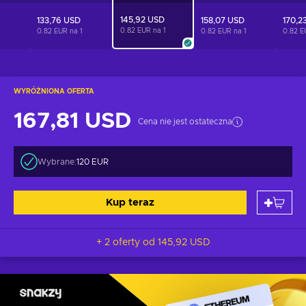
145,92 USD
133,76 USD
158,07 USD
170,2
0.82 EUR na
1
1
0.82 EUR na
1
0.82 EUR na
1
0.82 
WYRÓŻNIONA OFERTA
167,81 USD
Cena nie jest ostateczna
Wybrane:
120 EUR
Kup teraz
+ 2 oferty od
145,92 USD