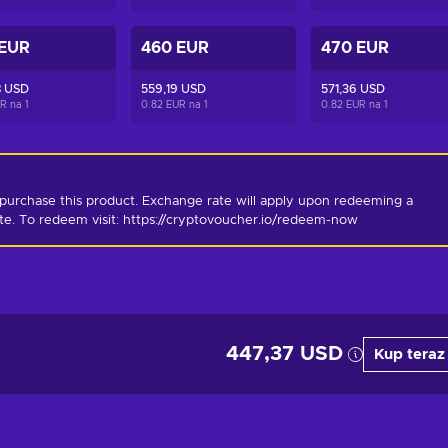
 EUR
460 EUR
470 EUR
8 USD
559,19 USD
571,36 USD
UR na
1
0.82 EUR na
1
0.82 EUR na
1
purchase this product. Exchange rate will apply upon redeeming a 
ate. To redeem visit: https://cryptovoucher.io/redeem-now
447,37 USD
Kup teraz