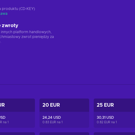
ja produktu (CD-KEY)
tawa
 zwroty
 innych platform handlowych,
chmiastowy zwrot pieniędzy za
.
UR
20 EUR
25 EUR
USD
24,24 USD
30,31 USD
UR na
1
0.83 EUR na
1
0.82 EUR na
1