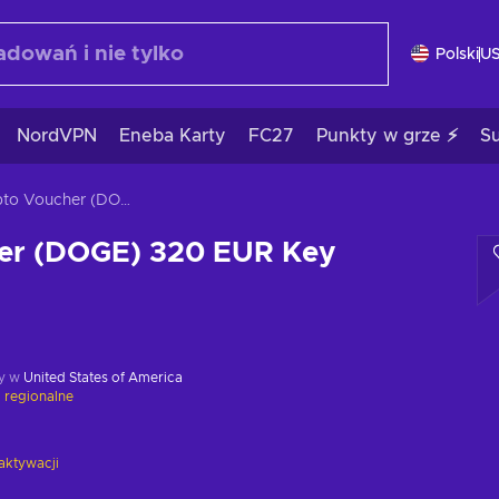
Polski
U
NordVPN
Eneba Karty
FC27
Punkty w grze ⚡
S
Crypto Voucher (DOGE) 320 EUR Key GLOBAL
er (DOGE) 320 EUR Key
y w
United States of America
 regionalne
aktywacji