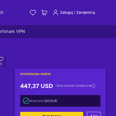
|
SD
Zaloguj
Zarejestruj
urfshark VPN
0
WYRÓŻNIONA OFERTA
447,37 USD
Cena nie jest ostateczna
Wybrane:
320 EUR