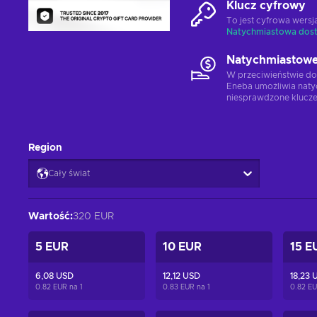
Klucz cyfrowy
To jest cyfrowa wers
Natychmiastowa dos
Natychmiastowe
W przeciwieństwie do
Eneba umożliwia naty
niesprawdzone klucze
Region
Cały świat
Wartość
:
320 EUR
5 EUR
10 EUR
15 E
6,08 USD
12,12 USD
18,23 
0.82 EUR na
1
0.83 EUR na
1
0.82 E