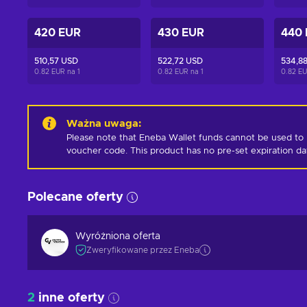
420 EUR
430 EUR
440
510,57 USD
522,72 USD
534,8
0.82 EUR na
1
0.82 EUR na
1
0.82 E
Ważna uwaga
:
Please note that Eneba Wallet funds cannot be used to 
voucher code. This product has no pre-set expiration d
Polecane oferty
Wyróżniona oferta
Zweryfikowane przez Eneba
2
inne oferty