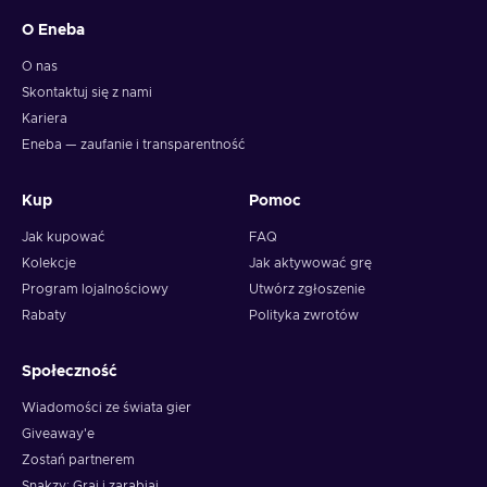
O Eneba
O nas
Skontaktuj się z nami
Kariera
Eneba — zaufanie i transparentność
Kup
Pomoc
Jak kupować
FAQ
Kolekcje
Jak aktywować grę
Program lojalnościowy
Utwórz zgłoszenie
Rabaty
Polityka zwrotów
Społeczność
Wiadomości ze świata gier
Giveaway'e
Zostań partnerem
Snakzy: Graj i zarabiaj