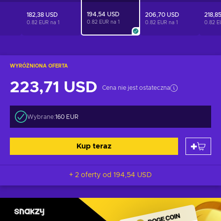
194,54 USD
182,38 USD
206,70 USD
218,8
0.82 EUR na
1
1
0.82 EUR na
1
0.82 EUR na
1
0.82 
WYRÓŻNIONA OFERTA
223,71 USD
Cena nie jest ostateczna
Wybrane:
160 EUR
Kup teraz
+ 2 oferty od
194,54 USD