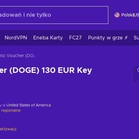
Polski
U
NordVPN
Eneba Karty
FC27
Punkty w grze ⚡
S
Crypto Voucher (DOGE) 130 EUR Key GLOBAL
er (DOGE) 130 EUR Key
y w
United States of America
 regionalne
aktywacji