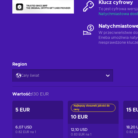
Klucz cyfrowy
To jest cyfrowa wers
Natychmiastowa dos
Natychmiastowe
W przeciwieństwie do
Eneba umożliwia naty
niesprawdzone klucze
Region
Cały świat
Wartość
:
130 EUR
Najlepszy stosunek jakości do
5 EUR
15 E
ceny
10 EUR
6,07 USD
18,20 
12,10 USD
0.82 EUR na
1
0.82 E
0.83 EUR na
1