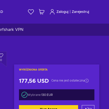
|
SD
Zaloguj
Zarejestruj
urfshark VPN
0
WYRÓŻNIONA OFERTA
177,56 USD
Cena nie jest ostateczna
Wybrane:
130 EUR