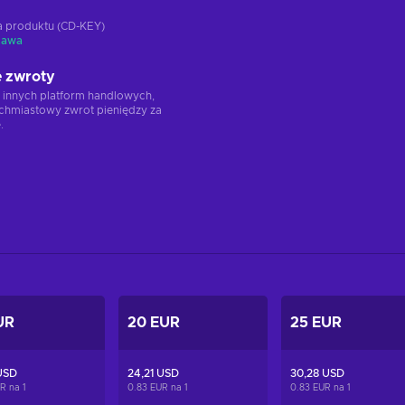
ja produktu (CD-KEY)
tawa
 zwroty
 innych platform handlowych,
chmiastowy zwrot pieniędzy za
.
UR
20 EUR
25 EUR
USD
24,21 USD
30,28 USD
UR na
1
0.83 EUR na
1
0.83 EUR na
1