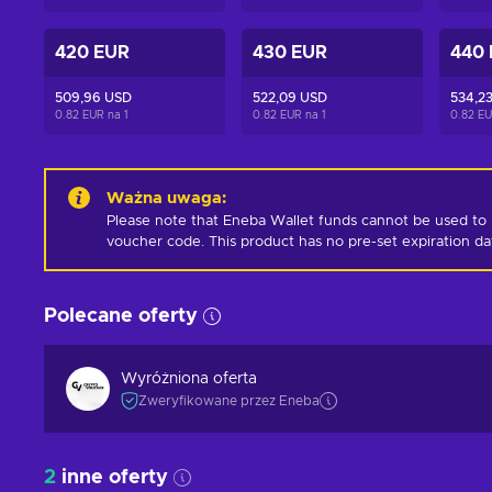
420 EUR
430 EUR
440
509,96 USD
522,09 USD
534,2
0.82 EUR na
1
0.82 EUR na
1
0.82 E
Ważna uwaga
:
Please note that Eneba Wallet funds cannot be used to 
voucher code. This product has no pre-set expiration d
Polecane oferty
Wyróżniona oferta
Zweryfikowane przez Eneba
2
inne oferty