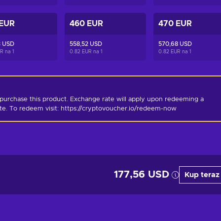
 EUR
460 EUR
470 EUR
3 USD
558,52 USD
570,68 USD
UR na
1
0.82 EUR na
1
0.82 EUR na
1
purchase this product. Exchange rate will apply upon redeeming a 
ate. To redeem visit: https://cryptovoucher.io/redeem-now
177,56 USD
Kup teraz