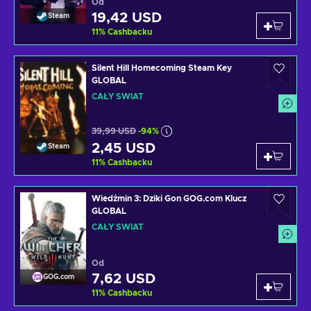
Od
19,42 USD
Steam
11
%
Cashbacku
Silent Hill Homecoming Steam Key
GLOBAL
CAŁY ŚWIAT
39,99 USD
-94%
2,45 USD
Steam
11
%
Cashbacku
Wiedźmin 3: Dziki Gon GOG.com Klucz
GLOBAL
CAŁY ŚWIAT
Od
7,62 USD
GOG.com
11
%
Cashbacku