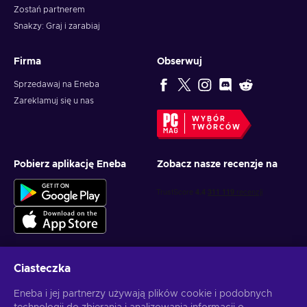
Zostań partnerem
Snakzy: Graj i zarabiaj
Firma
Obserwuj
Sprzedawaj na Eneba
Zareklamuj się u nas
WYBÓR
TWÓRCÓW
Pobierz aplikację Eneba
Zobacz nasze recenzje na
Ciasteczka
Otrzymuj spersonalizowane oferty z grami
Eneba i jej partnerzy używają plików cookie i podobnych