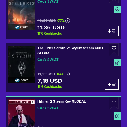
CAŁY ŚWIAT
49,99 USD
-77%
11,36 USD
Steam
11
%
Cashbacku
The Elder Scrolls V: Skyrim Steam Klucz
GLOBAL
CAŁY ŚWIAT
19,99 USD
-64%
7,18 USD
Steam
11
%
Cashbacku
Hitman 2 Steam Key GLOBAL
CAŁY ŚWIAT