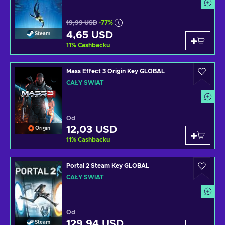
19,99 USD
-77%
4,65 USD
Steam
11
%
Cashbacku
Mass Effect 3 Origin Key GLOBAL
CAŁY ŚWIAT
Od
12,03 USD
Origin
11
%
Cashbacku
Portal 2 Steam Key GLOBAL
CAŁY ŚWIAT
Od
129,94 USD
Steam