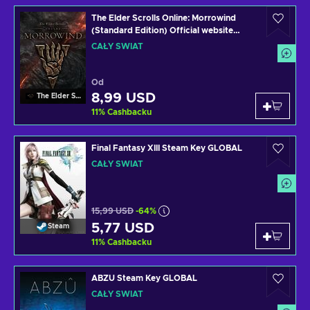
The Elder Scrolls Online: Morrowind
(Standard Edition) Official website
Klucz GLOBAL
CAŁY ŚWIAT
Od
8,99 USD
The Elder Scrolls Online
11
%
Cashbacku
Final Fantasy XIII Steam Key GLOBAL
CAŁY ŚWIAT
15,99 USD
-64%
5,77 USD
Steam
11
%
Cashbacku
ABZU Steam Key GLOBAL
CAŁY ŚWIAT