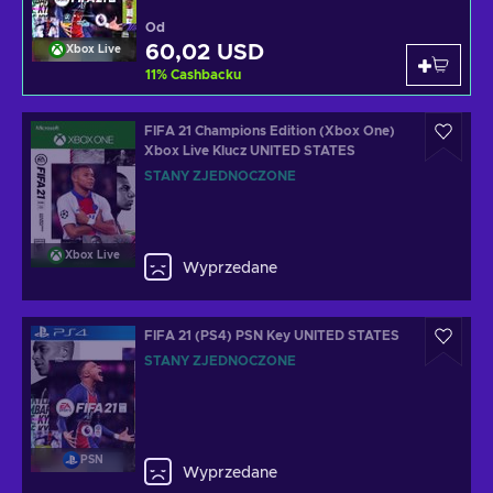
Od
60,02 USD
Xbox Live
11
%
Cashbacku
FIFA 21 Champions Edition (Xbox One)
Xbox Live Klucz UNITED STATES
STANY ZJEDNOCZONE
Xbox Live
Wyprzedane
FIFA 21 (PS4) PSN Key UNITED STATES
STANY ZJEDNOCZONE
PSN
Wyprzedane