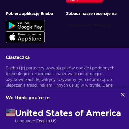
Pobierz aplikację Eneba
Zobacz nasze recenzje na
Ciasteczka
Otrzymuj spersonalizowane oferty z grami
Eneba i jej partnerzy używają plików cookie i podobnych
technologii do zbierania i analizowania informacji o
Subskrybuj
użytkownikach tej witryny. Używamy tych informacji do
Możesz anulować subskrypcję w dowolnej chwili. Sprawdź
ulepszania treści, reklam i innych usług w witrynie. Dane
Politykę
Prywatności
, aby zyskać więcej informacji.
osobowe użytkownika mogą być również wykorzystywane
do personalizacji reklam.
We think you're in
Klikając "Akceptuję wszystko", użytkownik wyraża zgodę na
Polski
USD
korzystanie z tych technologii przez firmę Eneba i jej
United States of America
partnerów. Zgodę można dostosować, klikając przycisk
"Dostosuj".
Language
:
English US
Więcej informacji na temat sposobu wykorzystywania