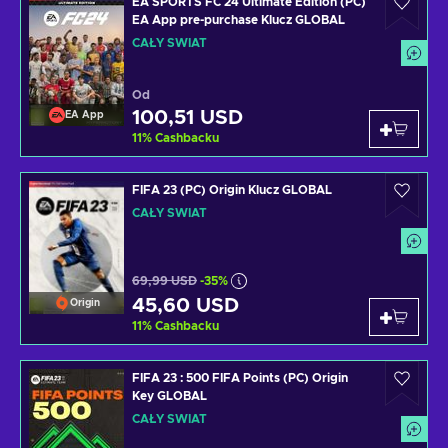
EA SPORTS FC 24 Ultimate Edition (PC)
EA App pre-purchase Klucz GLOBAL
CAŁY ŚWIAT
Od
100,51 USD
EA App
11
%
Cashbacku
FIFA 23 (PC) Origin Klucz GLOBAL
CAŁY ŚWIAT
69,99 USD
-35%
45,60 USD
Origin
11
%
Cashbacku
FIFA 23 : 500 FIFA Points (PC) Origin
Key GLOBAL
CAŁY ŚWIAT