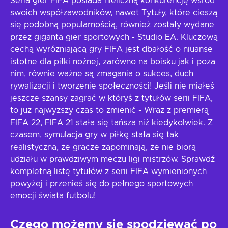
Seria gier FIFA posiada nieliczną konkurencję wśród
swoich współzawodników, nawet Tytuły, które cieszą
się podobną popularnością, również zostały wydane
przez giganta gier sportowych - Studio EA. Kluczową
cechą wyróżniającą gry FIFA jest dbałość o niuanse
istotne dla piłki nożnej, zarówno na boisku jak i poza
nim, równie ważne są zmagania o sukces, duch
rywalizacji i tworzenie społeczności! Jeśli nie miałeś
jeszcze szansy zagrać w któryś z tytułów serii FIFA,
to już najwyższy czas to zmienić - Wraz z premierą
FIFA 22, FIFA 21 stała się tańsza niż kiedykolwiek. Z
czasem, symulacja gry w piłkę stała się tak
realistyczna, że gracze zapominają, że nie biorą
udziału w prawdziwym meczu ligi mistrzów. Sprawdź
kompletną listę tytułów z serii FIFA wymienionych
powyżej i przenieś się do pełnego sportowych
emocji świata futbolu!
Czego możemy się spodziewać po