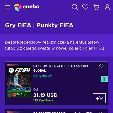
Gry FIFA | Punkty FIFA
Bezprecedensowy realizm czeka na entuzjastów
futbolu z całego świata w nowej kolekcji gier FIFA!
EA SPORTS FC 24 (PC) EA App Klucz
GLOBAL
CAŁY ŚWIAT
Od
31,19 USD
EA App
11
%
Cashbacku