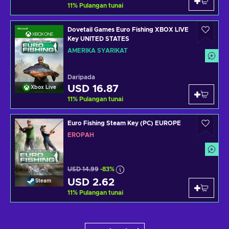
11
%
Pulangan tunai
Dovetail Games Euro Fishing XBOX LIVE
Key UNITED STATES
AMERIKA SYARIKAT
Daripada
USD 16.87
Xbox Live
11
%
Pulangan tunai
Euro Fishing Steam Key (PC) EUROPE
EROPAH
USD 14.99
-83%
USD 2.62
Steam
11
%
Pulangan tunai