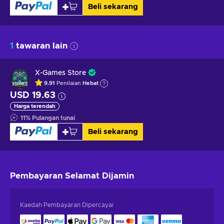
Beli sekarang
1
tawaran lain
X-Games Store
9.91
Penilaian
Hebat
USD 19.63
Harga terendah
11
%
Pulangan tunai
Beli sekarang
Pembayaran Selamat
Dijamin
Kaedah Pembayaran Dipercayai