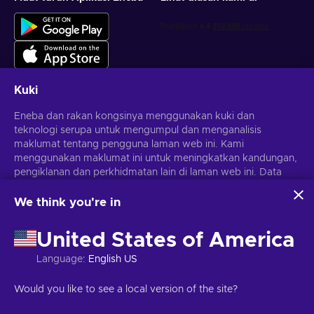
Kuki
Eneba dan rakan kongsinya menggunakan kuki dan
Dapatkan tawaran permainan yang diperibadikan
teknologi serupa untuk mengumpul dan menganalisis
maklumat tentang pengguna laman web ini. Kami
Langgan
menggunakan maklumat ini untuk meningkatkan kandungan,
pengiklanan dan perkhidmatan lain di laman web ini. Data
Anda boleh berhenti melanggan pada bila-bila masa.
Lawati notis
Privasi
untuk maklumat lanjut
peribadi anda juga boleh digunakan untuk pemperibadian
iklan.
We think you're in
Dengan mengklik 'Terima semua', anda bersetuju dengan
Melayu
USD
penggunaan teknologi ini oleh Eneba dan rakan kongsinya.
United States of America
Anda boleh melaraskan persetujuan anda dengan mengklik
'Sesuaikan'.
Language
:
English US
Untuk mendapatkan maklumat lanjut tentang cara Google
menggunakan data anda, lihat
Keselamatan & Privasi
Hak Cipta © 2026 Eneba. Hak cipta terpelihara.
JSC "Helis Play",
Would you like to see a local version of the site?
Perniagaan Google
.
Gyneju St. 4-333, Vilnius, Republik Lithuania
Terma dan Syarat
,
Notis
privasi
,
Pilihan kuki
.