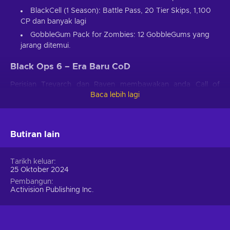
BlackCell (1 Season): Battle Pass, 20 Tier Skips, 1,100
CP dan banyak lagi
GobbleGum Pack for Zombies: 12 GobbleGums yang
jarang ditemui.
Black Ops 6 – Era Baru CoD
Perisian Treyarch dan Raven membawakan anda Call of
Baca lebih lagi
Duty: Black Ops 6 – entri memacu adrenalin terbaharu dalam
siri Black Ops legenda, diterbitkan oleh Activision. Entri
terbaharu dalam siri penembak orang pertama yang legenda
menjerumuskan anda ke dalam dunia pengintipan,
Butiran lain
pengkhianatan dan tindakan tanpa henti. Black Ops 6
memberikan pengalaman yang mendebarkan dengan
kempen pemain tunggal yang mendebarkan, mod berbilang
Tarikh keluar
25 Oktober 2024
pemain yang mantap dan kembalinya mod Zombi yang
digemari.
Pembangun
Activision Publishing Inc.
Black Ops 6 – Thriller Perisik Selepas Perang
Dingin