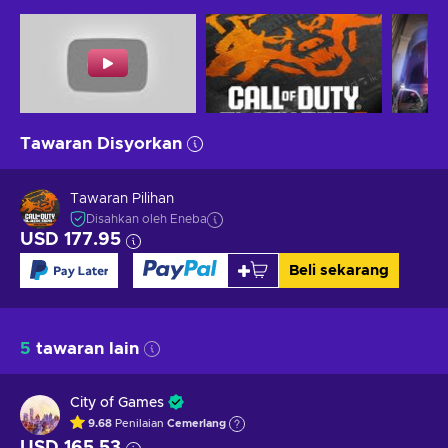
Tawaran Disyorkan
Tawaran Pilihan
Disahkan oleh Eneba
USD 177.95
Beli sekarang
5
tawaran lain
City of Games
9.68
Penilaian
Cemerlang
USD 165.53