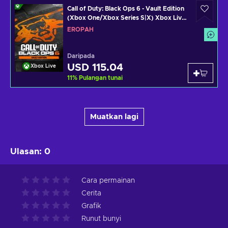
Call of Duty: Black Ops 6 - Vault Edition
(Xbox One/Xbox Series S|X) Xbox Live
Key EUROPE
EROPAH
Daripada
USD 115.04
Xbox Live
11
%
Pulangan tunai
Muatkan lagi
Ulasan
:
0
Cara permainan
Cerita
Grafik
Runut bunyi