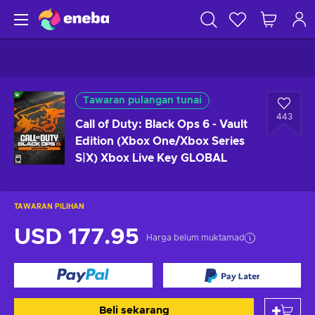
Tawaran pulangan tunai
443
Call of Duty: Black Ops 6 - Vault
Edition (Xbox One/Xbox Series
S|X) Xbox Live Key GLOBAL
TAWARAN PILIHAN
USD 177.95
Harga belum muktamad
Beli sekarang