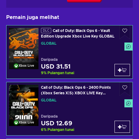
Pemain juga melihat
Call of Duty: Black Ops 6 - Vault
DLC
Edition Upgrade Xbox Live Key GLOBAL
GLOBAL
Daripada
USD 31.51
Xbox Live
9
%
Pulangan tunai
Call of Duty: Black Ops 6 - 2400 Points
(Xbox Series X|S) XBOX LIVE Key
GLOBAL
GLOBAL
Daripada
USD 12.69
Xbox Live
6
%
Pulangan tunai