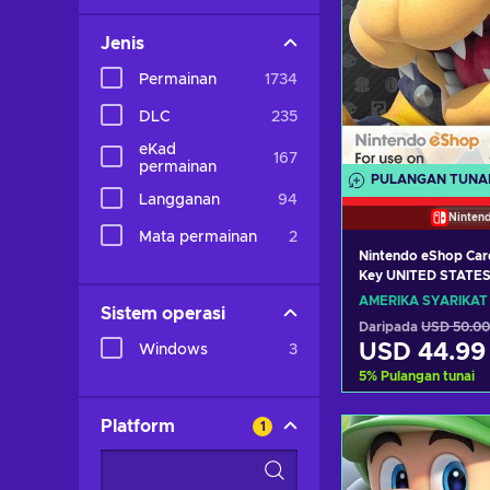
Jenis
Permainan
1734
DLC
235
eKad
167
permainan
PULANGAN TUNA
Langganan
94
Ninten
Mata permainan
2
Nintendo eShop Car
Key UNITED STATE
AMERIKA SYARIKAT
Sistem operasi
Daripada
USD 50.00
USD 44.99
Windows
3
5
%
Pulangan tunai
Tambah ke 
Platform
1
Lihat taw