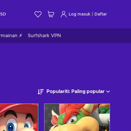
|
USD
Log masuk
Daftar
rmainan ⚡
Surfshark VPN
Populariti: Paling popular