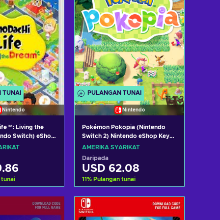
 TUNAI
PULANGAN TUNAI
Nintendo
Nintendo
fe™: Living the
Pokémon Pokopia (Nintendo
endo Switch) eShop
Switch 2) Nintendo eShop Key
 STATES
UNITED STATES
ARIKAT
AMERIKA SYARIKAT
Daripada
.86
USD 62.08
 tunai
11
%
Pulangan tunai
h ke troli
Tambah ke troli
t tawaran
Lihat tawaran