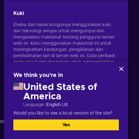
PILIHAN
EDITOR
Kuki
Eneba dan rakan kongsinya menggunakan kuki
dan teknologi serupa untuk mengumpul dan
menganalisis maklumat tentang pengguna laman
web ini. Kami menggunakan maklumat ini untuk
meningkatkan kandungan, pengiklanan dan
perkhidmatan lain di laman web ini. Data peribadi
anda juga boleh digunakan untuk pemperibadian
iklan.
Dengan mengklik 'Terima semua', anda bersetuju
We think you're in
dengan penggunaan teknologi ini oleh Eneba dan
United States of
rakan kongsinya. Anda boleh melaraskan
persetujuan anda dengan mengklik 'Sesuaikan'.
America
Melayu
USD
Untuk mendapatkan maklumat lanjut tentang cara
Language
:
English US
Google menggunakan data anda, lihat
Keselamatan & Privasi Perniagaan Google
.
Would you like to see a local version of the site?
ilihan kuki
.
Yes
Terima semua
Sesuaikan